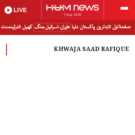
LIVE
7 Aug, 2026
صفحۂ اول
تازہ ترین
پاکستان
دنیا
ایران-اسرائیل جنگ
کھیل
انٹرٹینمنٹ
KHWAJA SAAD RAFIQUE