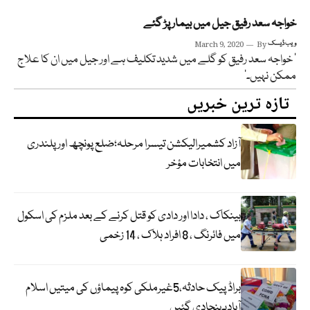
خواجہ سعد رفیق جیل میں بیمار پڑ گئے
ویب ڈیسک
By
March 9, 2020
‘ خواجہ سعد رفیق کو گلے میں شدید تکلیف ہے اور جیل میں ان کا علاج
ممکن نہیں۔‘
تازہ ترین خبریں
آزاد کشمیرالیکشن تیسرا مرحلہ؛ضلع پونچھ اور پلندری
میں انتخابات مؤخر
بینکاک ، دادا اور دادی کو قتل کرنے کے بعد ملزم کی اسکول
میں فائرنگ ، 8 افراد ہلاک ، 14 زخمی
براڈ پیک حادثہ،5غیرملکی کوہ پیماؤں کی میتیں اسلام
آبادپہنچادی گئیں