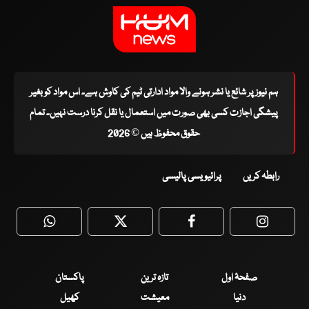
ہم نیوز پر شائع یا نشر ہونے والا مواد ادارتی ٹیم کی کاوش ہے۔ اس مواد کو بغیر
پیشگی اجازت کسی بھی صورت میں استعمال یا نقل کرنا درست نہیں۔ تمام
حقوق محفوظ ہیں © 2026
رابطہ کریں
پرائیویسی پالیسی
WhatsApp
Twitter
Facebook
Faceboo
صفحۂ اول
تازہ ترین
پاکستان
دنیا
معیشت
کھیل