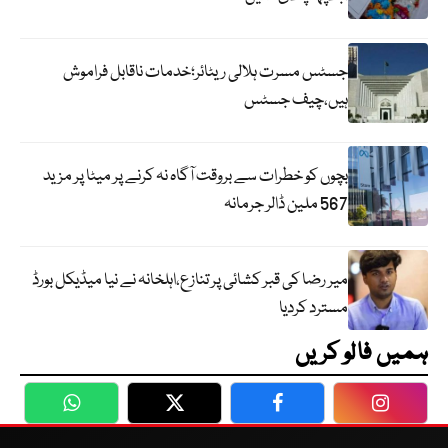
جسٹس مسرت ہلالی ریٹائر؛خدمات ناقابل فراموش
ہیں،چیف جسٹس
بچوں کو خطرات سے بروقت آگاہ نہ کرنے پر میٹا پر مزید
567 ملین ڈالر جرمانہ
میر رضا کی قبر کشائی پر تنازع،اہلخانہ نے نیا میڈیکل بورڈ
مسترد کردیا
ہمیں فالو کریں
WhatsApp
Twitter
Facebook
Faceboo