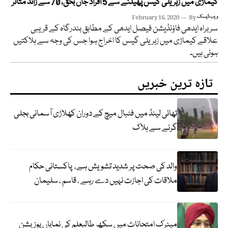
کیماڑی میں زہریلی گیس پھیلنے سے 5 افراد جاں بحق، 70 سے زائد متاثر
ویب ڈیسک
By
February 16, 2020
سربراہ ایدھی فاؤنڈیشن فیصل ایدھی کے مطابق بندرگاہ کے قریبی
علاقے کیماڑی میں زہریلی گیس کا اخراج ہوا جس کی وجہ سے ہلاکتیں
ہوئی ہیں۔
تازہ ترین خبریں
تھائی لینڈ میں فٹبال میچ کے دوران کھلاڑی آسمانی بجلی
گرنے سے ہلاک
والد کی صحت پر شدید تشویش ہے، پاکستانی حکام
ملاقات کی اجازت نہیں دے رہے ، قاسم ، سلیمان
میٹرک امتحانات میں سکھ طالبعلم کی نمایاں پوزیشن