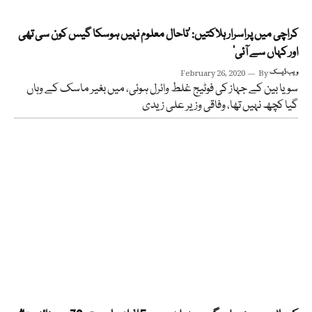
کراچی میں پراسرار ہلاکتیں: ’تاحال معلوم نہیں ہوسکا گیس کون سی تھی
اور کہاں سے آئی‘
ویب ڈیسک
By
February 26, 2020
سویا بین کے جہاز کی فوٹیج غلط وائرل ہوئی، میں بغیر ماسک کے وہاں
گیا کچھ نہیں تھا، وفاقی وزیر علی زیدی