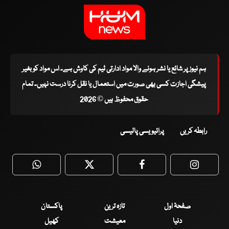
ہم نیوز پر شائع یا نشر ہونے والا مواد ادارتی ٹیم کی کاوش ہے۔ اس مواد کو بغیر
پیشگی اجازت کسی بھی صورت میں استعمال یا نقل کرنا درست نہیں۔ تمام
حقوق محفوظ ہیں © 2026
رابطہ کریں
پرائیویسی پالیسی
WhatsApp
Twitter
Facebook
Faceboo
صفحۂ اول
تازہ ترین
پاکستان
دنیا
معیشت
کھیل