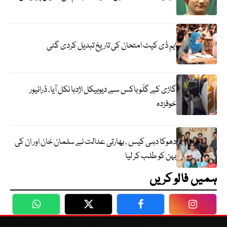
ایم ڈی کیٹ امتحان کی تاریخ تبدیل کردی گئی
گاڑی کے گلَو باکس سے دیوہیکل اژدہا نکل آیا، ڈرائیور
خوفزدہ
دھوکا دہی کیس ، بھارتی عدالت نے سلمان خان اور ان کی
بہن کو طلب کر لیا
ہمیں فالو کریں
WhatsApp
Twitter
Facebook
Faceboo