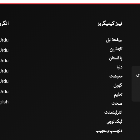
نیوز کیٹیگریز
انگر
صفحۂ اول
Urdu
تازہ ترین
Urdu
پاکستان
Urdu
دنیا
Urdu
اس
معیشت
Urdu
کھیل
Urdu
تعلیم
lish
صحت
انٹرٹینمنٹ
ٹیکنالوجی
دلچسپ و عجیب