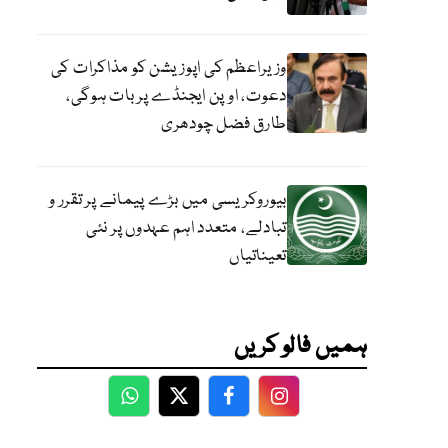
وزیراعظم کی اپوزیشن کو مذاکرات کی
دعوت، اوپن ایجنڈے پر بات ہوگی،
طارق فضل چودھری
بیوروکریسی میں بڑے پیمانے پر تقرر و
تبادلے، متعدد اہم عہدوں پر نئی
تعیناتیاں
ہمیں فالو کریں
WhatsApp
Twitter
Facebook
Facebook