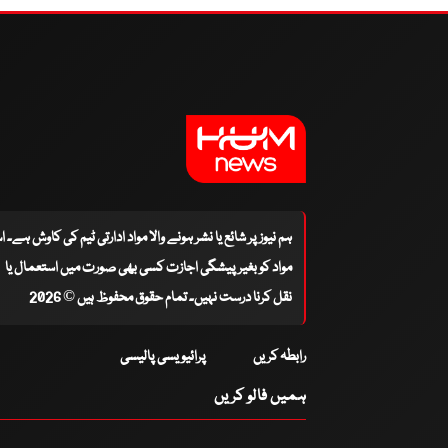
ہم نیوز پر شائع یا نشر ہونے والا مواد ادارتی ٹیم کی کاوش ہے۔ 
مواد کو بغیر پیشگی اجازت کسی بھی صورت میں استعمال یا
نقل کرنا درست نہیں۔ تمام حقوق محفوظ ہیں © 2026
رابطہ کریں
پرائیویسی پالیسی
ہمیں فالو کریں