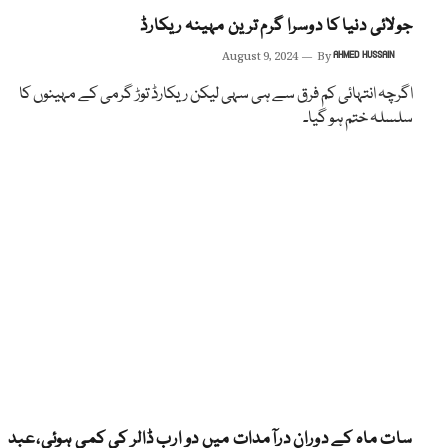
جولائی دنیا کا دوسرا گرم ترین مہینہ ریکارڈ
August 9, 2024
By
AHMED HUSSAIN
اگرچہ انتہائی کم فرق سے ہی سہی لیکن ریکارڈ توڑ گرمی کے مہینوں کا
سلسلہ ختم ہو گیا۔
سات ماہ کے دوران درآمدات میں دو ارب ڈالر کی کمی ہوئی،عبد