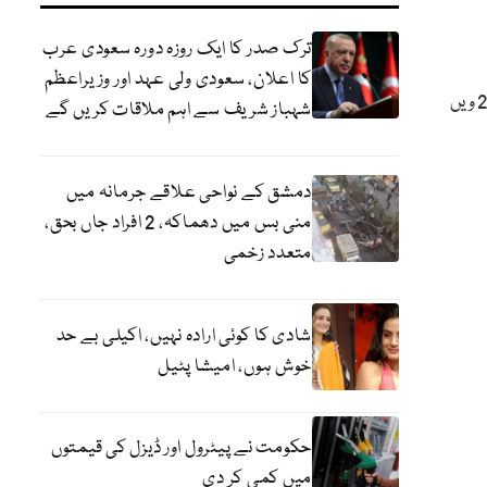
ترک صدر کا ایک روزہ دورہ سعودی عرب
کا اعلان، سعودی ولی عہد اور وزیراعظم
رپورٹ کے مطابق زمین اور سمندر کی سطح کا مشترکہ درجہ حرارت 20 ویں
شہباز شریف سے اہم ملاقات کریں گے
دمشق کے نواحی علاقے جرمانہ میں
منی بس میں دھماکہ، 2 افراد جاں بحق،
متعدد زخمی
شادی کا کوئی ارادہ نہیں، اکیلی بے حد
خوش ہوں، امیشا پٹیل
حکومت نے پیٹرول اور ڈیزل کی قیمتوں
میں کمی کر دی