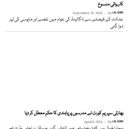
کارروائی منسوخ
September 25, 2024
By
LAL KHAN
عدالت کے فیصلے سے ناگالینڈ کی عوام میں غصے اور مایوسی کی لہر
دوڑ گئی
بھارتی سپریم کورٹ نے مدرسوں پر پابندی کا حکم معطل کر دیا
April 6, 2024
By
LAL KHAN
ہمارا خیال ہے کہ درخواستوں میں اٹھائے گئے مسائل پر اچھی طرح غور