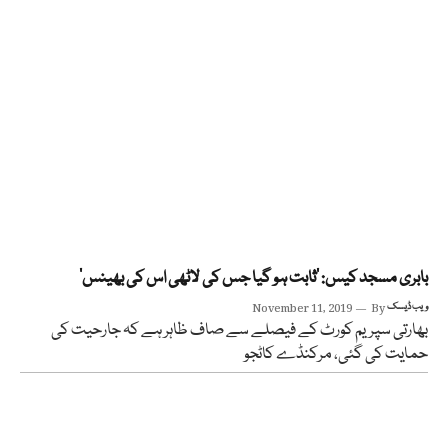
بابری مسجد کیس: ’ثابت ہو گیا جس کی لاٹھی اس کی بھینس‘
ویب ڈیسک
By
November 11, 2019
بھارتی سپریم کورٹ کے فیصلے سے صاف ظاہر ہے کہ جارحیت کی
حمایت کی گئی، مرکنڈے کاٹجو