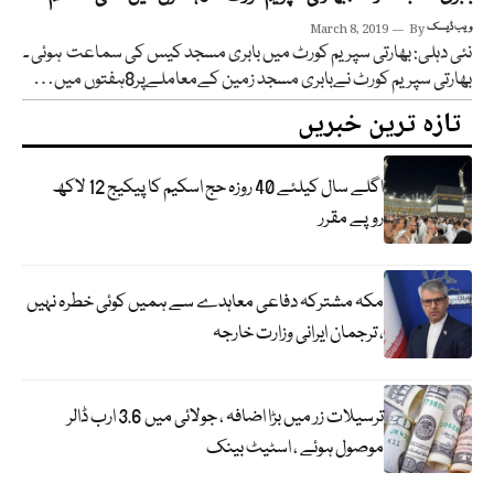
ویب ڈیسک
By
March 8, 2019
نئی دہلی: بھارتی سپریم کورٹ میں بابری مسجد کیس کی سماعت ہوئی ۔
بھارتی سپریم کورٹ نےبابری مسجد زمین کےمعاملےپر8ہفتوں میں…
تازہ ترین خبریں
اگلے سال کیلئے 40 روزہ حج اسکیم کا پیکیج 12 لاکھ
روپے مقرر
مکہ مشترکہ دفاعی معاہدے سے ہمیں کوئی خطرہ نہیں
، ترجمان ایرانی وزارت خارجہ
ترسیلات زر میں بڑا اضافہ ، جولائی میں 3.6 ارب ڈالر
موصول ہوئے ، اسٹیٹ بینک