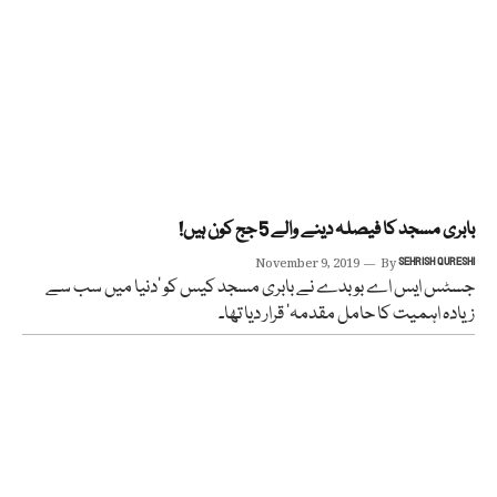
بابری مسجد کا فیصلہ دینے والے 5 جج کون ہیں!
November 9, 2019
By
SEHRISH QURESHI
جسٹس ایس اے بوبدے نے بابری مسجد کیس کو ’دنیا میں سب سے
زیادہ اہمیت کا حامل مقدمہ‘ قرار دیا تھا۔