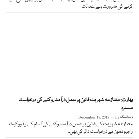
کرنے کی ضرورت ہے،عدالت
بھارت: متنازعہ شہریت قانون پر عمل درآمد روکنے کی درخواست
مسترد
ویب ڈیسک
By
December 18, 2019
متنازعہ شہریت کے قانون پر عمل درآمد روکنے کی آسام کے ایڈووکیٹ
راجیو دھون نے درخواست دائر کی تھی۔