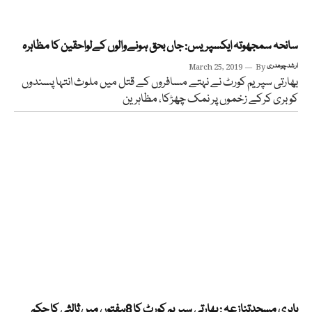
سانحہ سمجھوتہ ایکسپریس: جاں بحق ہونےوالوں کےلواحقین کا مظاہرہ
ارشد چوھدری
By
March 25, 2019
بھارتی سپریم کورٹ نے نہتے مسافروں کے قتل میں ملوث انتہا پسندوں
کو بری کرکے زخموں پر نمک چھڑکا، مظاہرین
بابری مسجدتنازعہ : بھارتی سپریم کورٹ کا 8ہفتوں میں ثالثی کا حکم