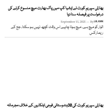
بھارتی سپریم کورٹ نے ایشیا کپ میں پاک بھارت میچ منسوخ کرنے کی
درخواست پر فیصلہ سنا دیا
September 11, 2025
By
LAL KHAN
اتوار کو میچ ہے، میچ ہونا چاہیے اس وقت کچھ نہیں ہو سکتا، جج کے
ریمارکس
بھارتی سپریم کورٹ کی 30ہندوستانی فوجی اہلکاروں کے خلاف مجرمانہ