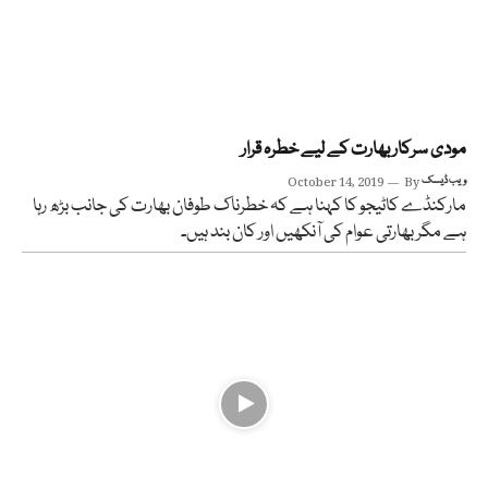
مودی سرکار بھارت کے لیے خطرہ قرار
ویب ڈیسک
By
October 14, 2019
مارکنڈے کاٹیجو کا کہنا ہے کہ خطرناک طوفان بھارت کی جانب بڑھ رہا
ہے مگر بھارتی عوام کی آنکھیں اور کان بند ہیں۔