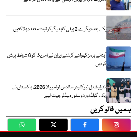
یکے بعد دیگرے 2 ہیلی کاپٹر گر کر تباہ؛ متعدد ہلاکتیں
آبنائے ہرمز کھولنے کیلئے ایران نے امریکا کو 6 شرائط پیش
کر دیں
انٹرنیشنل نیوکلیئر سائنس اولمپیاڈ 2026، پاکستان نے
ایک گولڈ اور دو سلور میڈلز جیت لیے
ہمیں فالو کریں
WhatsApp
Twitter
Facebook
Faceboo