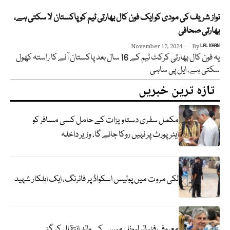
نواز شریف کی مودی کو ایک فون کال بھارتی ٹیم کو پاکستان لا سکتی ہے،
بھارتی صحافی
November 12, 2024
By
LAL KHAN
یہ فون کال بھارتی کرکٹ ٹیم کے 16 سال بعد پاکستان آنے کا راستہ کھول
سکتی ہے، ایل پی ساہی
تازہ ترین خبریں
مکمل سفری دستاویزات کے حامل کسی مسافر کو
ایئرپورٹ پر نہیں روکا جائے گا، وزیر داخلہ
لکی مروت میں پولیس اسکواڈ پر فائرنگ، ایک اہلکار شہید
معروف فٹبالر لیونل میسی کے والد انتقال کر گئے