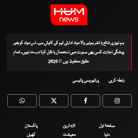
ہم نیوز پر شائع یا نشر ہونے والا مواد ادارتی ٹیم کی کاوش ہے۔ اس مواد کو بغیر
پیشگی اجازت کسی بھی صورت میں استعمال یا نقل کرنا درست نہیں۔ تمام
حقوق محفوظ ہیں © 2026
رابطہ کریں
پرائیویسی پالیسی
WhatsApp
Twitter
Facebook
Faceboo
صفحۂ اول
تازہ ترین
پاکستان
دنیا
معیشت
کھیل