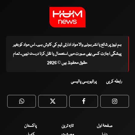
ہم نیوز پر شائع یا نشر ہونے والا مواد ادارتی ٹیم کی کاوش ہے۔ اس مواد کو بغیر
پیشگی اجازت کسی بھی صورت میں استعمال یا نقل کرنا درست نہیں۔ تمام
حقوق محفوظ ہیں © 2026
رابطہ کریں
پرائیویسی پالیسی
WhatsApp
Twitter
Facebook
Faceboo
صفحۂ اول
تازہ ترین
پاکستان
دنیا
معیشت
کھیل