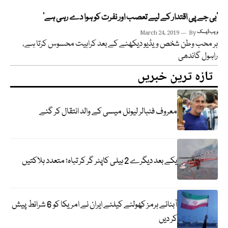
’بی جے پی اقتدار کے لیے تعصب اور نفرت کو ہوا دے رہی ہے‘
ویب ڈیسک
By
March 24, 2019
ہر محب وطن شخص ویڈیو دیکھنے کے بعد کراہیت محسوس کرتا ہے،
راہول گاندھی
تازہ ترین خبریں
معروف فٹبالر لیونل میسی کے والد انتقال کر گئے
یکے بعد دیگرے 2 ہیلی کاپٹر گر کر تباہ؛ متعدد ہلاکتیں
آبنائے ہرمز کھولنے کیلئے ایران نے امریکا کو 6 شرائط پیش
کر دیں