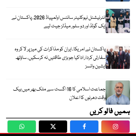
انٹرنیشنل نیوکلیئر سائنس اولمپیاڈ 2026، پاکستان نے
ایک گولڈ اور دو سلور میڈلز جیت لیے
پاکستان نے امریکا، ایران کو مذاکرات کی میز پر لا کر وہ
سفارتی کردار اداکیا جو بڑی طاقتیں نہ کرسکیں، ساؤتھ
ایشین وائسز
جماعت اسلامی کا 16 اگست سے ملک بھر میں بیک
وقت دھرنوں کا اعلان
ہمیں فالو کریں
WhatsApp
Twitter
Facebook
Faceboo