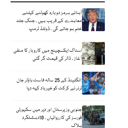
آبنائے ہرمز دوبارہ کھولنے کیلئے
معاہدے کے قریب ہیں ، جنگ جلد
ختم ہو جائے گی ، ڈونلڈ ٹرمپ
اسٹاک ایکسچینج میں کاروبار کا منفی
آغاز ، ڈالر کی قیمت گر گئی
انگلینڈ کے 25 سالہ فاسٹ باؤلر جان
ٹرنر نے کرکٹ کو خیر باد کہہ دیا
جنوبی وزیرستان اور دیر میں سکیورٹی
فورسز کی کارروائیاں ، 10دہشتگرد
ہلاک