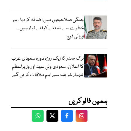
جنگی صلاحیتوں میں اضافہ کر دیا ، ہر
خطرے سے نمٹنے کیلئے تیار ہیں ،
ایرانی فوج
ترک صدر کا ایک روزہ دورہ سعودی عرب
کا اعلان، سعودی ولی عہد اور وزیراعظم
شہباز شریف سے اہم ملاقات کریں گے
ہمیں فالو کریں
WhatsApp
Twitter
Facebook
Facebook