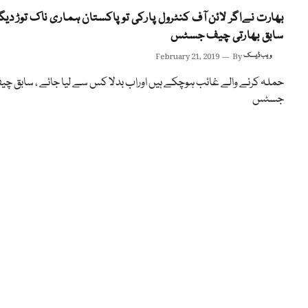
بھارت نےاگر لائن آف کنٹرول پارکی تو پاکستان ہماری ناک توڑ دیگا
سابق بھارتی چیف جسٹس
ویب ڈیسک
By
February 21, 2019
حملہ کرنے والے غائب ہوچکے ہیں اوراب بدلا کس سے لیا جائے ، سابق چ
جسٹس