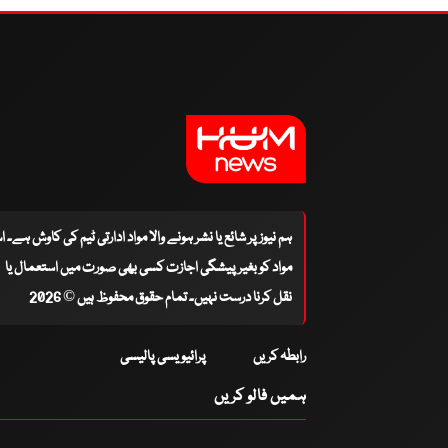
ہم نیوز پر شائع یا نشر ہونے والا مواد ادارتی ٹیم کی کاوش ہے۔ 
مواد کو بغیر پیشگی اجازت کسی بھی صورت میں استعمال یا
نقل کرنا درست نہیں۔ تمام حقوق محفوظ ہیں © 2026
رابطہ کریں
پرائیویسی پالیسی
ہمیں فالو کریں