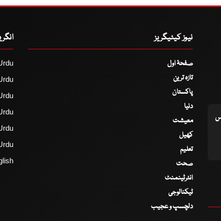
نیوز کیٹیگریز
انگر
صفحۂ اول
Urdu
تازہ ترین
Urdu
پاکستان
Urdu
دنیا
Urdu
اس
معیشت
Urdu
کھیل
Urdu
تعلیم
lish
صحت
انٹرٹینمنٹ
ٹیکنالوجی
دلچسپ و عجیب