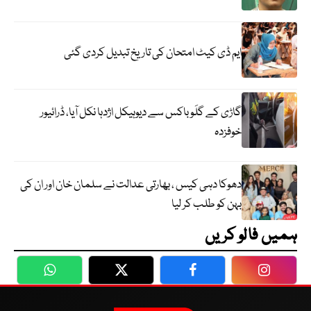
ایم ڈی کیٹ امتحان کی تاریخ تبدیل کردی گئی
گاڑی کے گلَو باکس سے دیوہیکل اژدہا نکل آیا، ڈرائیور
خوفزدہ
دھوکا دہی کیس ، بھارتی عدالت نے سلمان خان اور ان کی
بہن کو طلب کر لیا
ہمیں فالو کریں
WhatsApp
Twitter
Facebook
Faceboo