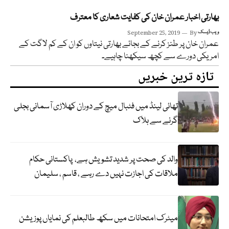
بھارتی اخبار عمران خان کی کفایت شعاری کا معترف
ویب ڈیسک
By
September 25, 2019
عمران خان پر طنز کرنے کے بجائے بھارتی نیتاوں کو ان کے کم لاگت کے
امریکی دورے سے کچھ سیکھنا چاہیے۔
تازہ ترین خبریں
تھائی لینڈ میں فٹبال میچ کے دوران کھلاڑی آسمانی بجلی
گرنے سے ہلاک
والد کی صحت پر شدید تشویش ہے، پاکستانی حکام
ملاقات کی اجازت نہیں دے رہے ، قاسم ، سلیمان
میٹرک امتحانات میں سکھ طالبعلم کی نمایاں پوزیشن