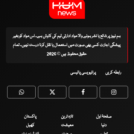
ہم نیوز پر شائع یا نشر ہونے والا مواد ادارتی ٹیم کی کاوش ہے۔ اس مواد کو بغیر
پیشگی اجازت کسی بھی صورت میں استعمال یا نقل کرنا درست نہیں۔ تمام
حقوق محفوظ ہیں © 2026
رابطہ کریں
پرائیویسی پالیسی
WhatsApp
Twitter
Facebook
Faceboo
صفحۂ اول
تازہ ترین
پاکستان
دنیا
معیشت
کھیل
تعلیم
صحت
انٹرٹینمنٹ