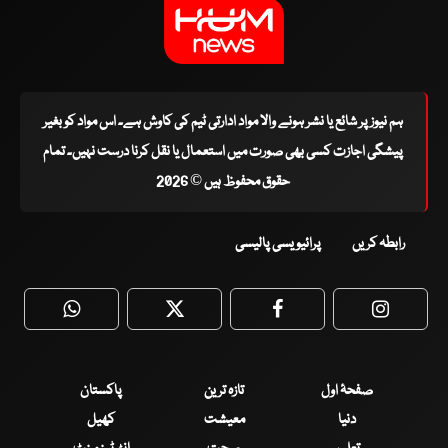
ہم نیوز پر شائع یا نشر ہونے والا مواد ادارتی ٹیم کی کاوش ہے۔ اس مواد کو بغیر
پیشگی اجازت کسی بھی صورت میں استعمال یا نقل کرنا درست نہیں۔ تمام
حقوق محفوظ ہیں © 2026
رابطہ کریں
پرائیویسی پالیسی
WhatsApp
Twitter
Facebook
Faceboo
صفحۂ اول
تازہ ترین
پاکستان
دنیا
معیشت
کھیل