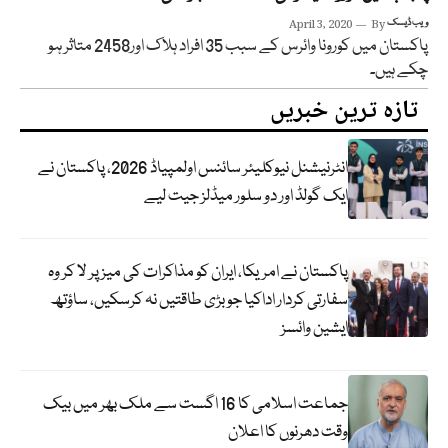
ویب ڈیسک
By
April 3, 2020
پاکستان میں کورونا وائرس کے سبب 35 افراد ہلاک اور2458 متاثر ہو
چکے ہیں۔
تازہ ترین خبریں
انٹرنیشنل نیوکلیئر سائنس اولمپیاڈ 2026، پاکستان نے
ایک گولڈ اور دو سلور میڈلز جیت لیے
پاکستان نے امریکا، ایران کو مذاکرات کی میز پر لا کر وہ
سفارتی کردار اداکیا جو بڑی طاقتیں نہ کرسکیں، ساؤتھ
ایشین وائسز
جماعت اسلامی کا 16 اگست سے ملک بھر میں بیک
وقت دھرنوں کا اعلان