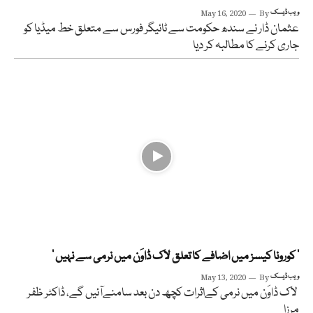
ویب ڈیسک
By
May 16, 2020
عثمان ڈار نے سندھ حکومت سے ٹائیگر فورس سے متعلق خط میڈیا کو
جاری کرنے کا مطالبہ کر دیا
’ کورونا کیسز میں اضافے کا تعلق لاک ڈاوَن میں نرمی سے نہیں ‘
ویب ڈیسک
By
May 13, 2020
لاک ڈاوَن میں نرمی کےاثرات کچھ دن بعد سامنےآئیں گے، ڈاکٹر ظفر
مرزا