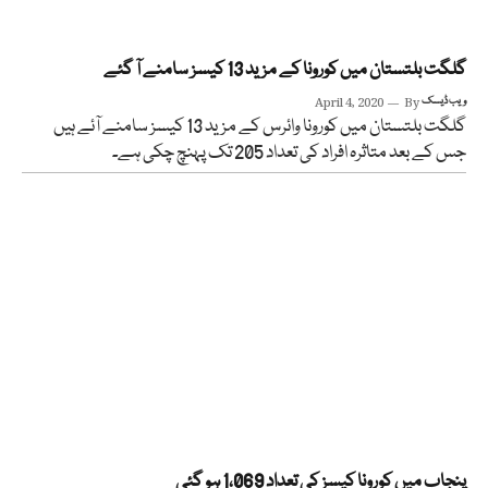
گلگت بلتستان میں کورونا کے مزید 13 کیسز سامنے آ گئے
ویب ڈیسک
By
April 4, 2020
گلگت بلتستان میں کورونا وائرس کے مزید 13 کیسز سامنے آئے ہیں
جس کے بعد متاثرہ افراد کی تعداد 205 تک پہنچ چکی ہے۔
پنجاب میں کورونا کیسز کی تعداد 1،069 ہو گئی