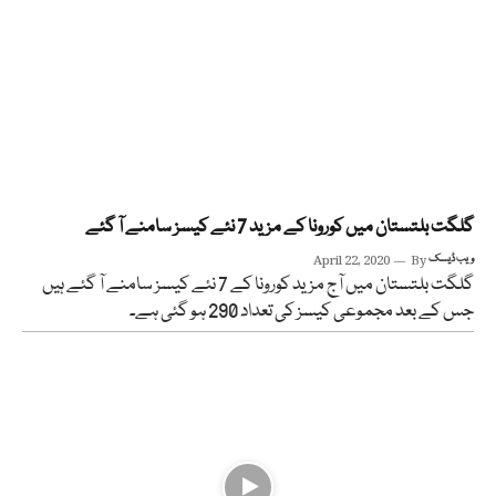
گلگت بلتستان میں کورونا کے مزید 7 نئے کیسز سامنے آ گئے
ویب ڈیسک
By
April 22, 2020
گلگت بلتستان میں آج مزید کورونا کے 7 نئے کیسز سامنے آ گئے ہیں
جس کے بعد مجموعی کیسز کی تعداد 290 ہو گئی ہے۔