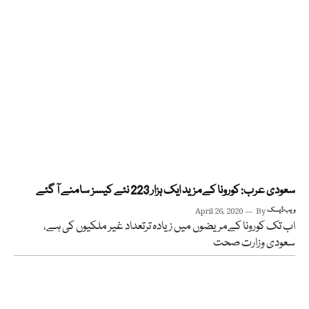
سعودی عرب: کورونا کےمزید ایک ہزار 223 نئے کیسز سامنے آ گئے
ویب ڈیسک
By
April 26, 2020
اب تک کورونا کےمریضوں میں زیادہ ترتعداد غیر ملکیوں کی ہے،
سعودی وزارت صحت