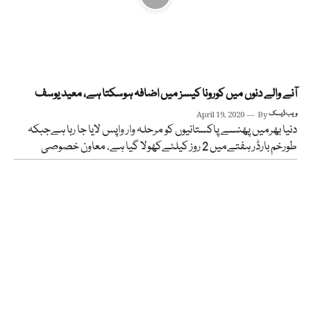
آنے والے دنوں میں کورونا کیسز میں اضافہ ہوسکتا ہے، معید یوسف
ویب ڈیسک
By
April 19, 2020
دنیا بھرمیں پھنسے پاکستانیوں کو مرحلہ وار واپس لایا جا رہا ہےجبکہ
طورخم بارڈر ہفتےمیں 2 روز کیلئےکھولا گیا ہے، معاون خصوصی