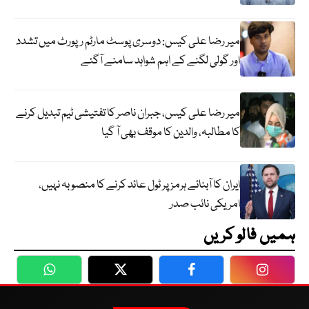
میر رضا علی کیس: دوسری پوسٹ مارٹم رپورٹ میں تشدد
اور گولی لگنے کے اہم شواہد سامنے آگئے
میر رضا علی کیس، جبران ناصر کا تفتیشی ٹیم تبدیل کرنے
کا مطالبہ، والدین کا موقف بھی آ گیا
ایران کا آبنائے ہرمز پر ٹول عائد کرنے کا منصوبہ نہیں،
امریکی نائب صدر
ہمیں فالو کریں
WhatsApp
Twitter
Facebook
Faceboo