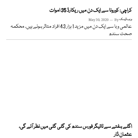
کراچی: کورونا سے ایک دن میں ریکارڈ 35 اموات
ویب ڈیسک
By
May 30, 2020
عالمی وبا سے ایک دن میں مزید 1 ہزار 43 افراد متاثر ہوئے ہیں، محکمہ
صحت سندھ
اگلے ہفتے سے ٹائیگر فورس سندھ کی گلی گلی میں نظر آئے گی،
عثمان ڈار