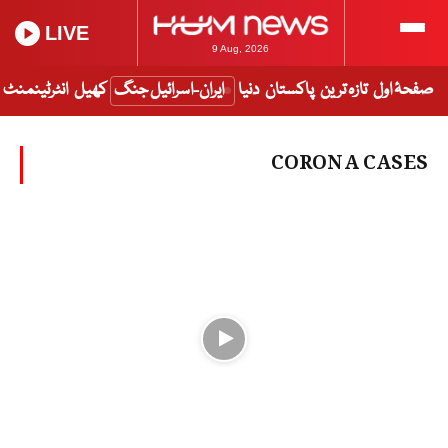
LIVE
9 Aug, 2026
صفحۂ اول
تازہ ترین
پاکستان
دنیا
ایران-اسرائیل جنگ
کھیل
انٹرٹینمنٹ
CORONA CASES