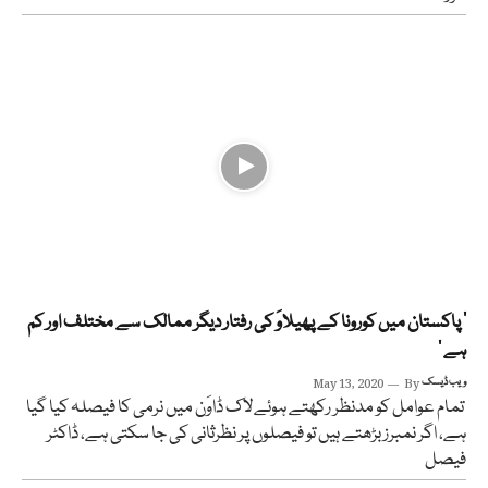
’ پاکستان میں کورونا کے پھیلاوَ کی رفتار دیگر ممالک سے مختلف اور کم
ہے ‘
ویب ڈیسک
By
May 13, 2020
تمام عوامل کو مدنظر رکھتے ہوئےلاک ڈاوَن میں نرمی کا فیصلہ کیا گیا
ہے، اگر نمبرز بڑھتے ہیں تو فیصلوں پر نظرثانی کی جا سکتی ہے، ڈاکٹر
فیصل