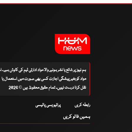
ہم نیوز پر شائع یا نشر ہونے والا مواد ادارتی ٹیم کی کاوش ہے۔ 
مواد کو بغیر پیشگی اجازت کسی بھی صورت میں استعمال یا
نقل کرنا درست نہیں۔ تمام حقوق محفوظ ہیں © 2026
رابطہ کریں
پرائیویسی پالیسی
ہمیں فالو کریں