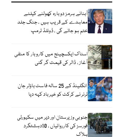
آبنائے ہرمز دوبارہ کھولنے کیلئے
معاہدے کے قریب ہیں ، جنگ جلد
ختم ہو جائے گی ، ڈونلڈ ٹرمپ
اسٹاک ایکسچینج میں کاروبار کا منفی
آغاز ، ڈالر کی قیمت گر گئی
انگلینڈ کے 25 سالہ فاسٹ باؤلر جان
ٹرنر نے کرکٹ کو خیر باد کہہ دیا
جنوبی وزیرستان اور دیر میں سکیورٹی
فورسز کی کارروائیاں ، 10دہشتگرد
ہلاک