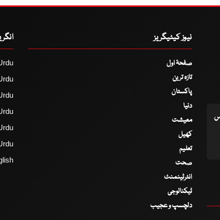
نیوز کیٹیگریز
انگر
صفحۂ اول
Urdu
تازہ ترین
Urdu
پاکستان
Urdu
دنیا
Urdu
اس
معیشت
Urdu
کھیل
Urdu
تعلیم
lish
صحت
انٹرٹینمنٹ
ٹیکنالوجی
دلچسپ و عجیب