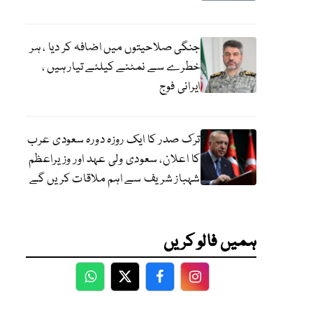
جنگی صلاحیتوں میں اضافہ کر دیا ، ہر
خطرے سے نمٹنے کیلئے تیار ہیں ،
ایرانی فوج
ترک صدر کا ایک روزہ دورہ سعودی عرب
کا اعلان، سعودی ولی عہد اور وزیراعظم
شہباز شریف سے اہم ملاقات کریں گے
ہمیں فالو کریں
WhatsApp
Twitter
Facebook
Facebook