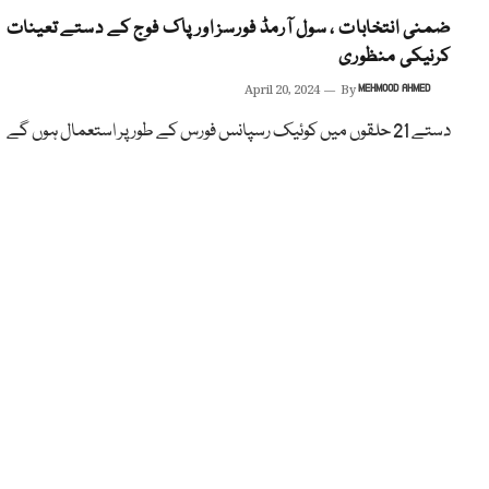
ضمنی انتخابات ، سول آرمڈ فورسز اور پاک فوج کے دستے تعینات
کرنیکی منظوری
April 20, 2024
By
MEHMOOD AHMED
دستے 21 حلقوں میں کوئیک رسپانس فورس کے طور پر استعمال ہوں گے