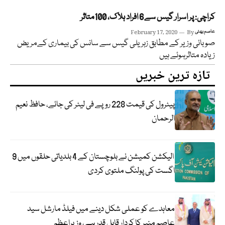
کراچی: پر اسرار گیس سے6 افراد ہلاک، 100متاثر
عاصم بھٹی
By
February 17, 2020
صوبائی وزیر کے مطابق زہریلی گیس سے سانس کی بیماری کےمریض
زیادہ متاثرہوئے ہیں
تازہ ترین خبریں
پیٹرول کی قیمت 228 روپے فی لیٹر کی جائے، حافظ نعیم
الرحمان
الیکشن کمیشن نے بلوچستان کے 4 بلدیاتی حلقوں میں 9
اگست کی پولنگ ملتوی کردی
معاہدے کو عملی شکل دینے میں فیلڈ مارشل سید
عاصم منیر کا کردار قابل قدر ہے، وزیراعظم