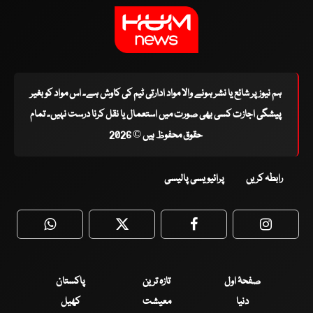
ہم نیوز پر شائع یا نشر ہونے والا مواد ادارتی ٹیم کی کاوش ہے۔ اس مواد کو بغیر
پیشگی اجازت کسی بھی صورت میں استعمال یا نقل کرنا درست نہیں۔ تمام
حقوق محفوظ ہیں © 2026
رابطہ کریں
پرائیویسی پالیسی
WhatsApp
Twitter
Facebook
Faceboo
صفحۂ اول
تازہ ترین
پاکستان
دنیا
معیشت
کھیل