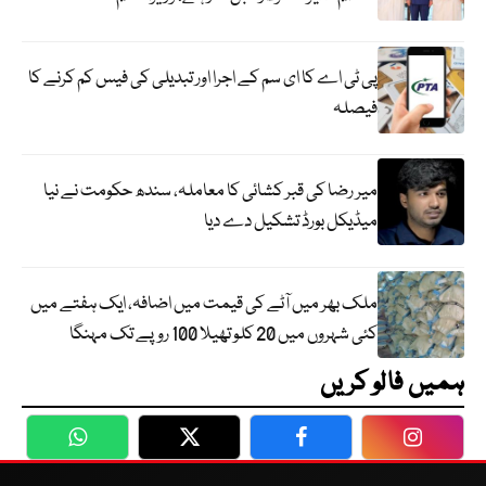
پی ٹی اے کا ای سم کے اجرا اور تبدیلی کی فیس کم کرنے کا
فیصلہ
میر رضا کی قبر کشائی کا معاملہ، سندھ حکومت نے نیا
میڈیکل بورڈ تشکیل دے دیا
ملک بھر میں آٹے کی قیمت میں اضافہ، ایک ہفتے میں
کئی شہروں میں 20 کلو تھیلا 100 روپے تک مہنگا
ہمیں فالو کریں
WhatsApp
Twitter
Facebook
Faceboo