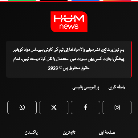
ہم نیوز پر شائع یا نشر ہونے والا مواد ادارتی ٹیم کی کاوش ہے۔ اس مواد کو بغیر
پیشگی اجازت کسی بھی صورت میں استعمال یا نقل کرنا درست نہیں۔ تمام
حقوق محفوظ ہیں © 2026
رابطہ کریں
پرائیویسی پالیسی
WhatsApp
Twitter
Facebook
Faceboo
صفحۂ اول
تازہ ترین
پاکستان