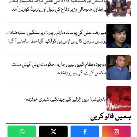
پاکستان اور صومالیہ کا دفاعی تعاون مزید مضبوط بنانے
پر اتفاق، صومالی وزیر دفاع کی نیول اور ایئرہیڈ کوارٹرز آمد
میر رضا علی کی پوسٹ مارٹم رپورٹ پر سنگین اعتراضات،
پولیس سرجن کا ایس ایس پی کو لکھا گیا خط سامنے آ گیا
موجودہ نظام کہیں نہیں جا رہا، حکومت اپنی آئینی مدت
مکمل کرے گی، وزیر داخلہ
انڈونیشیا میں زلزلے کے جھٹکے، شہری خوفزدہ
ہمیں فالو کریں
WhatsApp
Twitter
Facebook
Faceboo