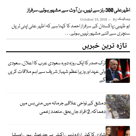
اظہرعلی 300 رنز سے نہیں، رن آوٹ سے مشہور ہوئے، سرفراز
ویب ڈیسک
By
October 19, 2018
ابو ظہبی: پاکستان کے سرفراز احمد کا کہنا ہے کہ اظہر علی اپنی ٹرپل
سنچری سے اتنے مشہور نہیں ہوئے…
تازہ ترین خبریں
ترک صدر کا ایک روزہ دورہ سعودی عرب کا اعلان، سعودی
ولی عہد اور وزیراعظم شہباز شریف سے اہم ملاقات کریں
گے
دمشق کے نواحی علاقے جرمانہ میں منی بس میں
دھماکہ، 2 افراد جاں بحق، متعدد زخمی
شادی کا کوئی ارادہ نہیں، اکیلی بے حد خوش ہوں، امیشا