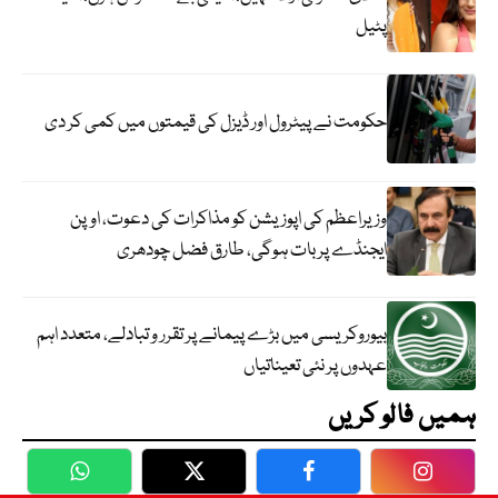
پٹیل
حکومت نے پیٹرول اور ڈیزل کی قیمتوں میں کمی کر دی
وزیراعظم کی اپوزیشن کو مذاکرات کی دعوت، اوپن
ایجنڈے پر بات ہوگی، طارق فضل چودھری
بیوروکریسی میں بڑے پیمانے پر تقرر و تبادلے، متعدد اہم
عہدوں پر نئی تعیناتیاں
ہمیں فالو کریں
WhatsApp
Twitter
Facebook
Faceboo