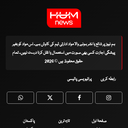
ہم نیوز پر شائع یا نشر ہونے والا مواد ادارتی ٹیم کی کاوش ہے۔ اس مواد کو بغیر
پیشگی اجازت کسی بھی صورت میں استعمال یا نقل کرنا درست نہیں۔ تمام
حقوق محفوظ ہیں © 2026
رابطہ کریں
پرائیویسی پالیسی
WhatsApp
Twitter
Facebook
Faceboo
صفحۂ اول
تازہ ترین
پاکستان