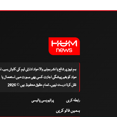
ہم نیوز پر شائع یا نشر ہونے والا مواد ادارتی ٹیم کی کاوش ہے۔ 
مواد کو بغیر پیشگی اجازت کسی بھی صورت میں استعمال یا
نقل کرنا درست نہیں۔ تمام حقوق محفوظ ہیں © 2026
رابطہ کریں
پرائیویسی پالیسی
ہمیں فالو کریں