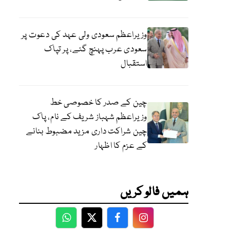
وزیراعظم سعودی ولی عہد کی دعوت پر
سعودی عرب پہنچ گئے، پر تپاک
استقبال
چین کے صدر کا خصوصی خط
وزیراعظم شہباز شریف کے نام، پاک
چین شراکت داری مزید مضبوط بنانے
کے عزم کا اظہار
ہمیں فالو کریں
WhatsApp
Twitter
Facebook
Facebook