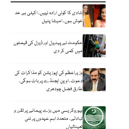
شادی کا کوئی ارادہ نہیں، اکیلی بے حد
خوش ہوں، امیشا پٹیل
حکومت نے پیٹرول اور ڈیزل کی قیمتوں
میں کمی کر دی
وزیراعظم کی اپوزیشن کو مذاکرات کی
دعوت، اوپن ایجنڈے پر بات ہوگی،
طارق فضل چودھری
بیوروکریسی میں بڑے پیمانے پر تقرر و
تبادلے، متعدد اہم عہدوں پر نئی
تعیناتیاں