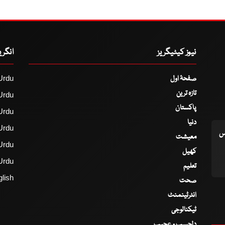
نیوز کیٹیگریز
انگر
صفحۂ اول
Urdu
تازہ ترین
Urdu
پاکستان
Urdu
دنیا
Urdu
اس
معیشت
Urdu
کھیل
Urdu
تعلیم
lish
صحت
انٹرٹینمنٹ
ٹیکنالوجی
دلچسپ و عجیب