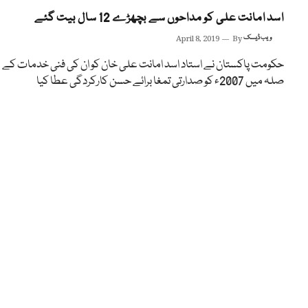
اسد امانت علی کو مداحوں سے بچھڑے 12 سال بیت گئے
ویب ڈیسک
By
April 8, 2019
حکومت پاکستان نے استاد اسد امانت علی خان کو ان کی فنی خدمات کے
صلہ میں 2007ء کو صدارتی تمغا برائے حسن کارکردگی عطا کیا