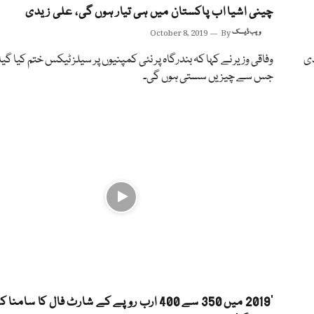
چینی اشیا اب پاکستان میں ہی تیار ہوں گی، علی زیدی
ویب ڈیسک
By
October 8, 2019
دی
وفاقی وزیر نے کہا کہ بندرگاہ پر نئی کمپنیوں پر سیلز ٹیکس ختم کیا گی
جس سے چیزیں سستی ہوں گی۔
’2019 میں 350 سے 400 ارب روپے کے شارٹ فال کا سامنا ک