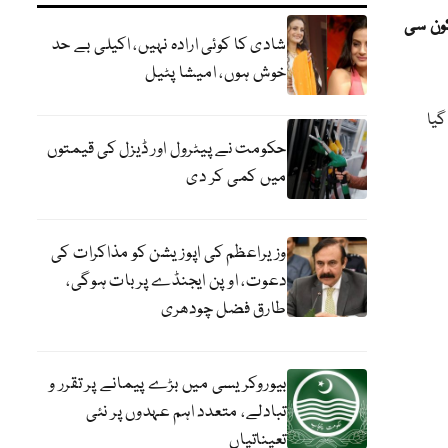
کون سی
شادی کا کوئی ارادہ نہیں، اکیلی بے حد
خوش ہوں، امیشا پٹیل
گیا
حکومت نے پیٹرول اور ڈیزل کی قیمتوں
میں کمی کر دی
وزیراعظم کی اپوزیشن کو مذاکرات کی
دعوت، اوپن ایجنڈے پر بات ہوگی،
طارق فضل چودھری
بیوروکریسی میں بڑے پیمانے پر تقرر و
تبادلے، متعدد اہم عہدوں پر نئی
تعیناتیاں