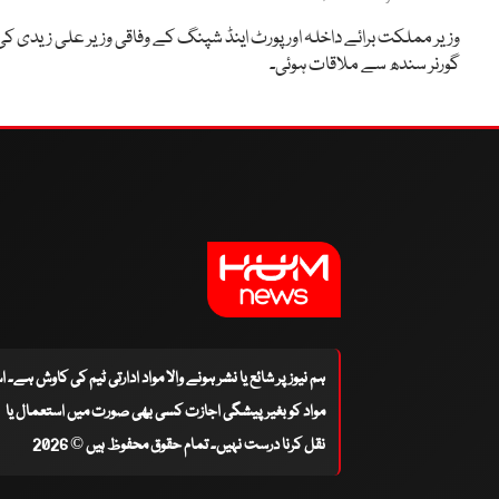
وزیر مملکت برائے داخلہ اور پورٹ اینڈ شپنگ کے وفاقی وزیر علی زیدی کی
گورنر سندھ سے ملاقات ہوئی۔
ہم نیوز پر شائع یا نشر ہونے والا مواد ادارتی ٹیم کی کاوش ہے۔ 
مواد کو بغیر پیشگی اجازت کسی بھی صورت میں استعمال یا
نقل کرنا درست نہیں۔ تمام حقوق محفوظ ہیں © 2026