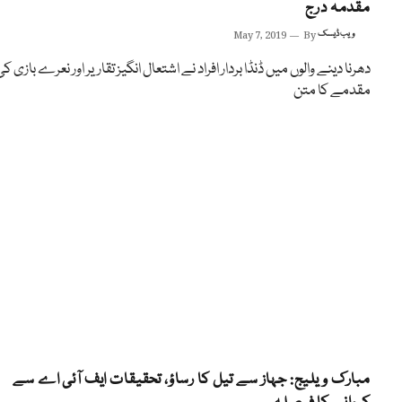
مقدمہ درج
ویب ڈیسک
By
May 7, 2019
دھرنا دینے والوں میں ڈنڈا بردار افراد نے اشتعال انگیز تقاریر اور نعرے بازی کی
مقدمے کا متن
مبارک ویلیج: جہاز سے تیل کا رساؤ، تحقیقات ایف آئی اے سے