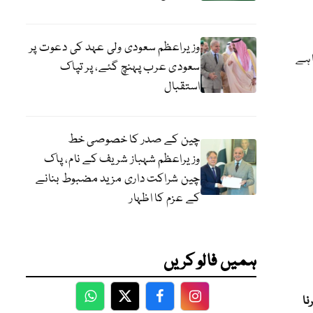
وزیراعظم سعودی ولی عہد کی دعوت پر
ا ہے
سعودی عرب پہنچ گئے، پر تپاک
استقبال
چین کے صدر کا خصوصی خط
وزیراعظم شہباز شریف کے نام، پاک
چین شراکت داری مزید مضبوط بنانے
کے عزم کا اظہار
ہمیں فالو کریں
رنا
WhatsApp
Twitter
Facebook
Facebook