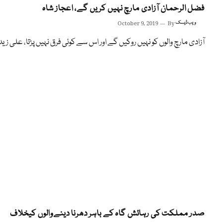
فضل الرحمان آزادی مارچ نہیں کریں گے، اعجاز شاہ
ویب ڈیسک
By
October 9, 2019
آزادی مارچ والوں کو نہیں روکیں گے اور اس سے کوئی فرق نہیں پڑتا، علی زی
صدر مملکت کی رہائش گاہ کے باہر دھرنا دینےوالوں کیخلاف