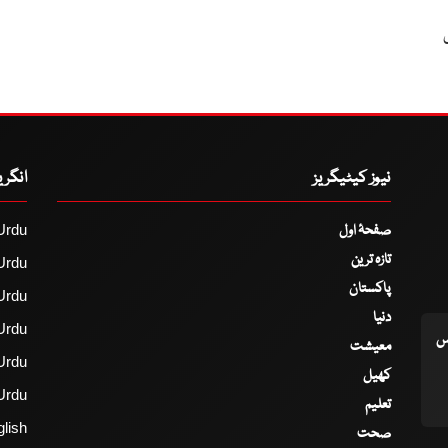
نیوز کیٹیگریز
انگر
صفحۂ اول
Urdu
تازہ ترین
Urdu
پاکستان
Urdu
دنیا
Urdu
اس
معیشت
Urdu
کھیل
Urdu
تعلیم
lish
صحت