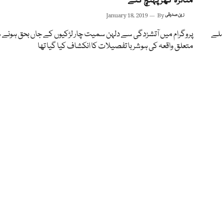
متاثرہ گھر پہنچ گئے
زین صدیقی
By
January 18, 2019
ملے
پروگرام میں آتشزدگی سے دلہن سمیت چار لڑکیوں کے جاں بحق ہونے
متعلق واقعہ کی ہوشربا تفصیلات کا انکشاف کیا گیا تھا