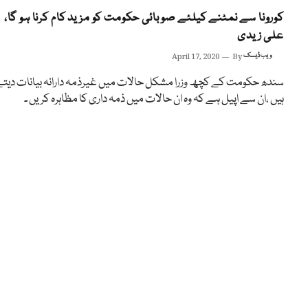
کورونا سے نمٹنے کیلئے صوبائی حکومت کو مزید کام کرنا ہو گا،
علی زیدی
ویب ڈیسک
By
April 17, 2020
سندھ حکومت کے کچھ وزرا مشکل حالات میں غیرذمہ دارانہ بیانات دیت
ہیں ،ان سے اپیل ہے کہ وہ ان حالات میں ذمہ داری کا مظاہرہ کریں ۔