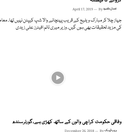
کروانے کا فیصلہ
نعمان مقصود
By
April 17, 2019
جہاز چلا کر مبارک ویلیج کے قریب پہنچانے والا شپ کیپٹن نہیں تھا، معا
کی مزید تحقیقات بھی ہوں گیں، وزیر میری ٹائم افیئرز علی زیدی
وفاقی حکومت کراچی والوں کے ساتھ کھڑی ہے،گورنرسندھ
ویب ڈیسک
By
December 26, 2018