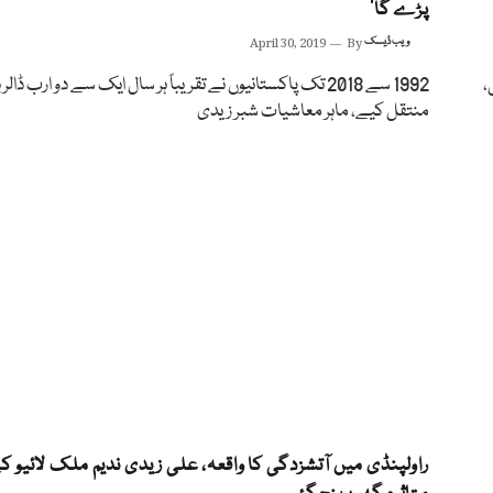
پڑے گا‘
ویب ڈیسک
By
April 30, 2019
،
1992 سے 2018 تک پاکستانیوں نے تقریباً ہر سال ایک سے دو ارب ڈالر ب
منتقل کیے، ماہر معاشیات شبر زیدی
راولپنڈی میں آتشزدگی کا واقعہ، علی زیدی ندیم ملک لائیو ک