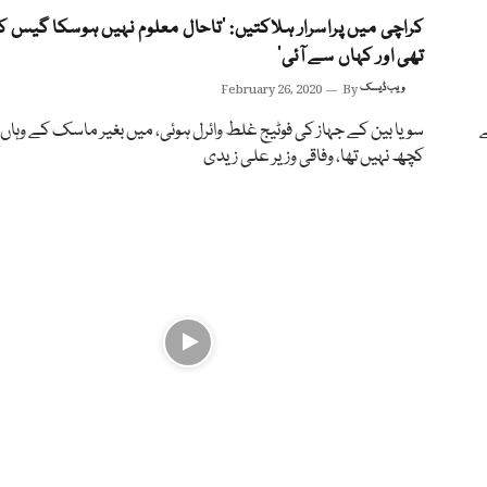
کراچی میں پراسرار ہلاکتیں: ’تاحال معلوم نہیں ہوسکا گیس 
تھی اور کہاں سے آئی‘
ویب ڈیسک
By
February 26, 2020
ے
سویا بین کے جہاز کی فوٹیج غلط وائرل ہوئی، میں بغیر ماسک کے وہاں 
کچھ نہیں تھا، وفاقی وزیر علی زیدی