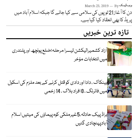
ویب ڈیسک
By
March 23, 2019
دن کا آغاز 21 توپوں کی سلامی سے کیا جائے گا جبکہ اسلام آباد میں
پریڈ کا بھی انعقاد کیا گیا ہے۔
تازہ ترین خبریں
آزاد کشمیرالیکشن تیسرا مرحلہ؛ضلع پونچھ اور پلندری
میں انتخابات مؤخر
بینکاک ، دادا اور دادی کو قتل کرنے کے بعد ملزم کی اسکول
میں فائرنگ ، 8 افراد ہلاک ، 14 زخمی
براڈ پیک حادثہ،5غیرملکی کوہ پیماؤں کی میتیں اسلام
آبادپہنچادی گئیں