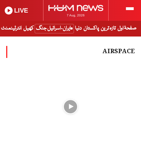
LIVE
7 Aug, 2026
صفحۂ اول
تازہ ترین
پاکستان
دنیا
ایران-اسرائیل جنگ
کھیل
انٹرٹینمنٹ
AIRSPACE