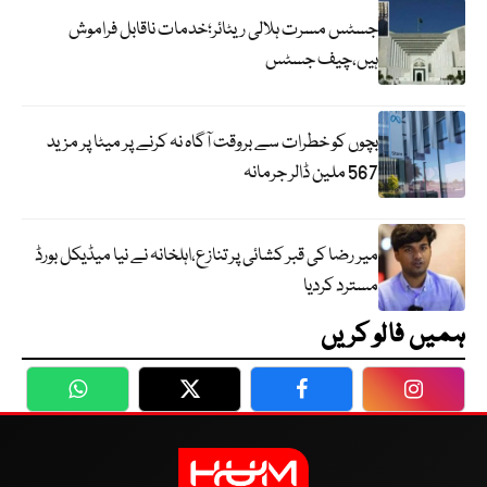
جسٹس مسرت ہلالی ریٹائر؛خدمات ناقابل فراموش
ہیں،چیف جسٹس
بچوں کو خطرات سے بروقت آگاہ نہ کرنے پر میٹا پر مزید
567 ملین ڈالر جرمانہ
میر رضا کی قبر کشائی پر تنازع،اہلخانہ نے نیا میڈیکل بورڈ
مسترد کردیا
ہمیں فالو کریں
WhatsApp
Twitter
Facebook
Faceboo