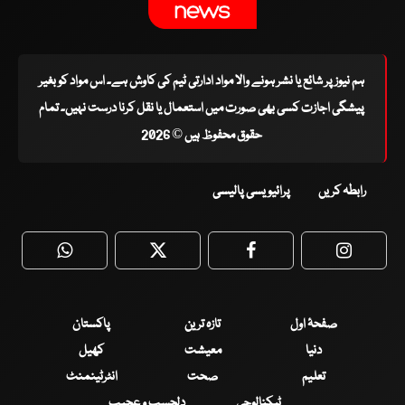
ہم نیوز پر شائع یا نشر ہونے والا مواد ادارتی ٹیم کی کاوش ہے۔ اس مواد کو بغیر
پیشگی اجازت کسی بھی صورت میں استعمال یا نقل کرنا درست نہیں۔ تمام
حقوق محفوظ ہیں © 2026
رابطہ کریں
پرائیویسی پالیسی
WhatsApp
Twitter
Facebook
Faceboo
صفحۂ اول
تازہ ترین
پاکستان
دنیا
معیشت
کھیل
تعلیم
صحت
انٹرٹینمنٹ
ٹیکنالوجی
دلچسپ و عجیب