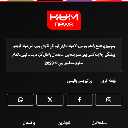
ہم نیوز پر شائع یا نشر ہونے والا مواد ادارتی ٹیم کی کاوش ہے۔ اس مواد کو بغیر
پیشگی اجازت کسی بھی صورت میں استعمال یا نقل کرنا درست نہیں۔ تمام
حقوق محفوظ ہیں © 2026
رابطہ کریں
پرائیویسی پالیسی
WhatsApp
Twitter
Facebook
Faceboo
صفحۂ اول
تازہ ترین
پاکستان