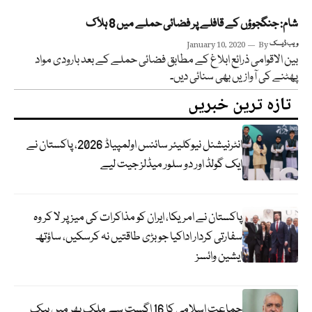
شام: جنگجوؤں کے قافلے پر فضائی حملے میں 8 ہلاک
ویب ڈیسک
By
January 10, 2020
بین الاقوامی ذرائع ابلاغ کے مطابق فضائی حملے کے بعد بارودی مواد
پھٹنے کی آوازیں بھی سنائی دیں۔
تازہ ترین خبریں
انٹرنیشنل نیوکلیئر سائنس اولمپیاڈ 2026، پاکستان نے
ایک گولڈ اور دو سلور میڈلز جیت لیے
پاکستان نے امریکا، ایران کو مذاکرات کی میز پر لا کر وہ
سفارتی کردار اداکیا جو بڑی طاقتیں نہ کرسکیں، ساؤتھ
ایشین وائسز
جماعت اسلامی کا 16 اگست سے ملک بھر میں بیک