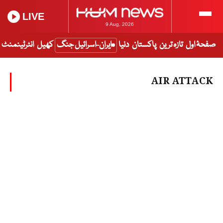
LIVE
9 Aug, 2026
صفحۂ اول
تازہ ترین
پاکستان
دنیا
ایران-اسرائیل جنگ
کھیل
انٹرٹینمنٹ
AIR ATTACK