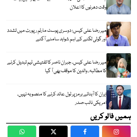
وقت دھرنوں کا اعلان
میر رضا علی کیس: دوسری پوسٹ مارٹم رپورٹ میں تشدد
اور گولی لگنے کے اہم شواہد سامنے آگئے
میر رضا علی کیس، جبران ناصر کا تفتیشی ٹیم تبدیل کرنے
کا مطالبہ، والدین کا موقف بھی آ گیا
ایران کا آبنائے ہرمز پر ٹول عائد کرنے کا منصوبہ نہیں،
امریکی نائب صدر
ہمیں فالو کریں
WhatsApp
Twitter
Facebook
Faceboo