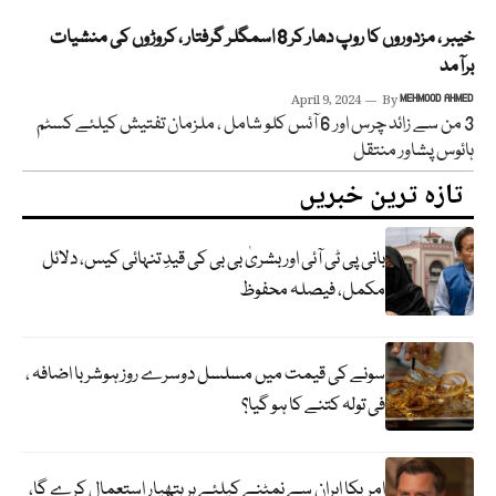
خیبر ، مزدوروں کا روپ دھار کر 8 اسمگلر گرفتار ، کروڑوں کی منشیات
برآمد
April 9, 2024
By
MEHMOOD AHMED
3 من سے زائد چرس اور 6 آئس کلو شامل ، ملزمان تفتیش کیلئے کسٹم
ہائوس پشاور منتقل
تازہ ترین خبریں
بانی پی ٹی آئی اور بشریٰ بی بی کی قیدِ تنہائی کیس، دلائل
مکمل، فیصلہ محفوظ
سونے کی قیمت میں مسلسل دوسرے روز ہوشربا اضافہ ،
فی تولہ کتنے کا ہو گیا؟
امریکا ایران سے نمٹنے کیلئے ہر ہتھیار استعمال کرے گا،