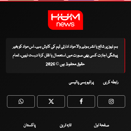
ہم نیوز پر شائع یا نشر ہونے والا مواد ادارتی ٹیم کی کاوش ہے۔ اس مواد کو بغیر
پیشگی اجازت کسی بھی صورت میں استعمال یا نقل کرنا درست نہیں۔ تمام
حقوق محفوظ ہیں © 2026
رابطہ کریں
پرائیویسی پالیسی
WhatsApp
Twitter
Facebook
Faceboo
صفحۂ اول
تازہ ترین
پاکستان