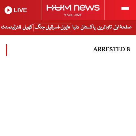
LIVE
6 Aug, 2026
صفحۂ اول
تازہ ترین
پاکستان
دنیا
ایران-اسرائیل جنگ
کھیل
انٹرٹینمنٹ
8 ARRESTED