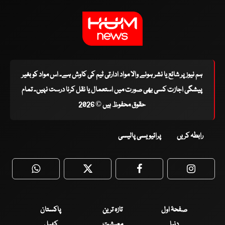
ہم نیوز پر شائع یا نشر ہونے والا مواد ادارتی ٹیم کی کاوش ہے۔ اس مواد کو بغیر
پیشگی اجازت کسی بھی صورت میں استعمال یا نقل کرنا درست نہیں۔ تمام
حقوق محفوظ ہیں © 2026
رابطہ کریں
پرائیویسی پالیسی
WhatsApp
Twitter
Facebook
Faceboo
صفحۂ اول
تازہ ترین
پاکستان
دنیا
معیشت
کھیل