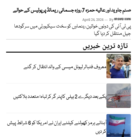
صنم جاوید اور عالیہ حمزہ 7 روزہ جسمانی ریمانڈ پر پولیس کے حوالے
April 24, 2024
By
ARSHAD KHAN
پی ٹی آئی کی دونوں خواتین رہنماوں کو سخت سیکیورٹی میں سرگودھا
جیل منتقل کر دیا گیا
تازہ ترین خبریں
معروف فٹبالر لیونل میسی کے والد انتقال کر گئے
یکے بعد دیگرے 2 ہیلی کاپٹر گر کر تباہ؛ متعدد ہلاکتیں
آبنائے ہرمز کھولنے کیلئے ایران نے امریکا کو 6 شرائط پیش
کر دیں