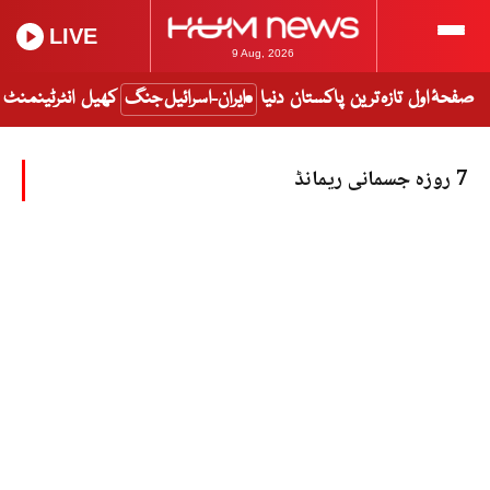
LIVE
9 Aug, 2026
صفحۂ اول
تازہ ترین
پاکستان
دنیا
ایران-اسرائیل جنگ
کھیل
انٹرٹینمنٹ
7 روزہ جسمانی ریمانڈ