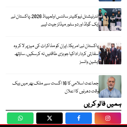
انٹرنیشنل نیوکلیئر سائنس اولمپیاڈ 2026، پاکستان نے
ایک گولڈ اور دو سلور میڈلز جیت لیے
پاکستان نے امریکا، ایران کو مذاکرات کی میز پر لا کر وہ
سفارتی کردار اداکیا جو بڑی طاقتیں نہ کرسکیں، ساؤتھ
ایشین وائسز
جماعت اسلامی کا 16 اگست سے ملک بھر میں بیک
وقت دھرنوں کا اعلان
ہمیں فالو کریں
WhatsApp
Twitter
Facebook
Faceboo