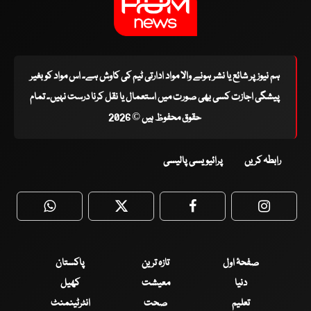
ہم نیوز پر شائع یا نشر ہونے والا مواد ادارتی ٹیم کی کاوش ہے۔ اس مواد کو بغیر
پیشگی اجازت کسی بھی صورت میں استعمال یا نقل کرنا درست نہیں۔ تمام
حقوق محفوظ ہیں © 2026
رابطہ کریں
پرائیویسی پالیسی
WhatsApp
Twitter
Facebook
Faceboo
صفحۂ اول
تازہ ترین
پاکستان
دنیا
معیشت
کھیل
تعلیم
صحت
انٹرٹینمنٹ