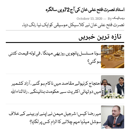
استاد نصرت فتح علی خان کی آج 72ویں سالگرہ
ویب ڈیسک
By
October 13, 2020
نصرت فتح علی خان نے کلاسیکل موسیقی کو ایک نیا رنگ دیا۔
تازہ ترین خبریں
سونا مسلسل پانچویں روز بھی مہنگا ، فی تولہ قیمت کتنی
ہو گئی؟
احتجاج کرنیوالے مقاصد میں ناکام ہو گئے ، آزاد کشمیر
میں دو تہائی اکثریت سے حکومت بنائینگے ، رانا ثناء اللہ
میر رضا کیس؛ شرجیل میمن نے اپنے اور بیٹے کے خلاف
سوشل میڈیا مہم چلانے کا الزام کس پر لگایا؟