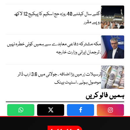
اگلے سال کیلئے 40 روزہ حج اسکیم کا پیکیج 12 لاکھ
روپے مقرر
مکہ مشترکہ دفاعی معاہدے سے ہمیں کوئی خطرہ نہیں
، ترجمان ایرانی وزارت خارجہ
ترسیلات زر میں بڑا اضافہ ، جولائی میں 3.6 ارب ڈالر
موصول ہوئے ، اسٹیٹ بینک
ہمیں فالو کریں
WhatsApp
Twitter
Facebook
Faceboo