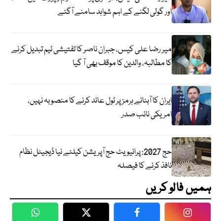
اور گولی لگنے کے اہم شواہد سامنے آگئے
میر رضا علی کیس، جبران ناصر کا تفتیشی ٹیم تبدیل کرنے
کا مطالبہ، والدین کا موقف بھی آ گیا
ایران کا آبنائے ہرمز پر ٹول عائد کرنے کا منصوبہ نہیں،
امریکی نائب صدر
حج 2027: پرائیویٹ حج آپریشن کیلئے نیا ڈیجیٹل نظام
نافذ کرنے کا فیصلہ
ہمیں فالو کریں
WhatsApp
Twitter
Facebook
Faceboo