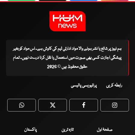
ہم نیوز پر شائع یا نشر ہونے والا مواد ادارتی ٹیم کی کاوش ہے۔ اس مواد کو بغیر
پیشگی اجازت کسی بھی صورت میں استعمال یا نقل کرنا درست نہیں۔ تمام
حقوق محفوظ ہیں © 2026
رابطہ کریں
پرائیویسی پالیسی
WhatsApp
Twitter
Facebook
Faceboo
صفحۂ اول
تازہ ترین
پاکستان