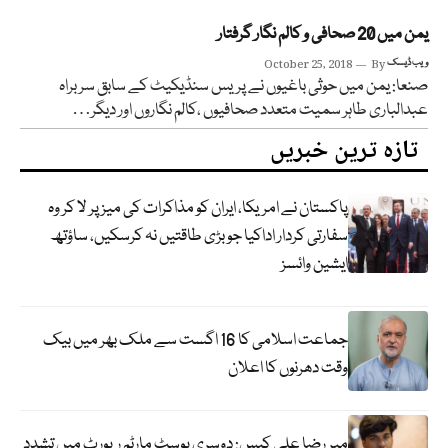
یمن میں 20 صحافی و کالم نگار گرفتار
ویب ڈیسک
By
October 25, 2018
صنعا: یمن میں حوثی باغیوں نے پریس سنڈیکیٹ کے سابق سربراہ
عبدالباری طاہر سمیت متعدد صحافیوں ،کالم نگاروں اور دیگر…
تازہ ترین خبریں
پاکستان نے امریکا، ایران کو مذاکرات کی میز پر لا کر وہ
سفارتی کردار اداکیا جو بڑی طاقتیں نہ کرسکیں، ساؤتھ
ایشین وائسز
جماعت اسلامی کا 16 اگست سے ملک بھر میں بیک
وقت دھرنوں کا اعلان
میر رضا علی کیس: دوسری پوسٹ مارٹم رپورٹ میں تشدد