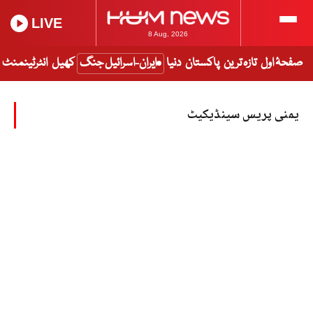
LIVE
8 Aug, 2026
صفحۂ اول
تازہ ترین
پاکستان
دنیا
ایران-اسرائیل جنگ
کھیل
انٹرٹینمنٹ
یمنی پریس سینڈیکیٹ