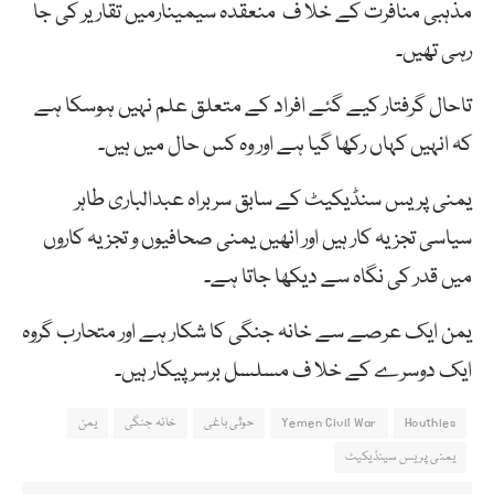
مذہبی منافرت کے خلا ف منعقدہ سیمینارمیں تقاریر کی جا
رہی تھیں۔
تاحال گرفتار کیے گئے افراد کے متعلق علم نہیں ہوسکا ہے
کہ انہیں کہاں رکھا گیا ہے اور وہ کس حال میں ہیں۔
یمنی پریس سنڈیکیٹ کے سابق سربراہ عبدالباری طاہر
سیاسی تجزیہ کار ہیں اور انھیں یمنی صحافیوں و تجزیہ کاروں
میں قدر کی نگاہ سے دیکھا جاتا ہے۔
یمن ایک عرصے سے خانہ جنگی کا شکار ہے اور متحارب گروہ
ایک دوسرے کے خلا ف مسلسل برسرپیکار ہیں۔
Houthies
Yemen Civil War
حوثی باغی
خانہ جنگی
یمن
یمنی پریس سینڈیکیٹ