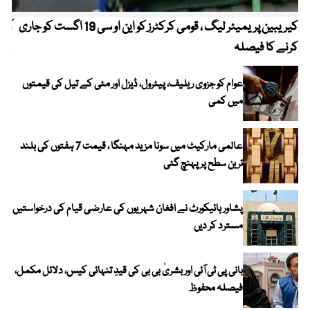
کیریبین پریمیئر لیگ ، قومی کرکٹرز کو این او سی 19 اگست کو جاری
آز
کرنے کا فیصلہ
چھی
عوام کو جزوی ریلیف، پیٹرول، ڈیزل اور مٹی کے تیل کی قیمتوں
میں کمی
عالمی مارکیٹ میں سونا مزید مہنگا ، قیمت 7 ہفتوں کی بلند
ترین سطح پر پہنچ گئی
پشاور ہائیکورٹ نے افغان شہریوں کی عارضی قیام کی درخواستیں
مسترد کر دیں
بانی پی ٹی آئی اور بشریٰ بی بی کی قیدِ تنہائی کیس، دلائل مکمل،
فیصلہ محفوظ