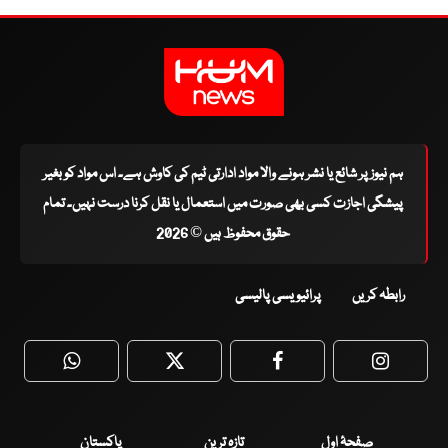
ہم نیوز پر شائع یا نشر ہونے والا مواد ادارتی ٹیم کی کاوش ہے۔ اس مواد کو بغیر
پیشگی اجازت کسی بھی صورت میں استعمال یا نقل کرنا درست نہیں۔ تمام
حقوق محفوظ ہیں © 2026
رابطہ کریں
پرائیویسی پالیسی
WhatsApp
Twitter
Facebook
Faceboo
صفحۂ اول
تازہ ترین
پاکستان