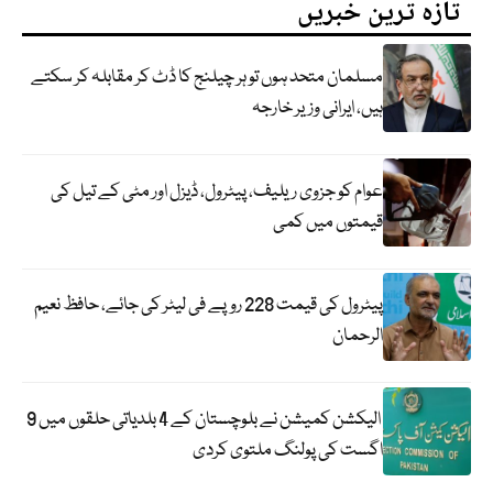
تازہ ترین خبریں
مسلمان متحد ہوں تو ہر چیلنج کا ڈٹ کر مقابلہ کر سکتے
ہیں، ایرانی وزیر خارجہ
عوام کو جزوی ریلیف، پیٹرول، ڈیزل اور مٹی کے تیل کی
قیمتوں میں کمی
پیٹرول کی قیمت 228 روپے فی لیٹر کی جائے، حافظ نعیم
الرحمان
الیکشن کمیشن نے بلوچستان کے 4 بلدیاتی حلقوں میں 9
اگست کی پولنگ ملتوی کردی