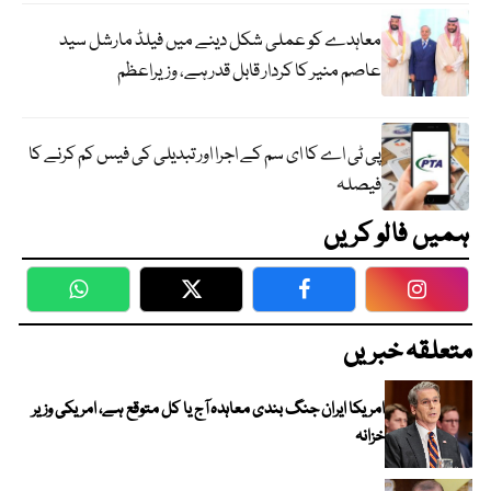
معاہدے کو عملی شکل دینے میں فیلڈ مارشل سید
عاصم منیر کا کردار قابل قدر ہے، وزیراعظم
پی ٹی اے کا ای سم کے اجرا اور تبدیلی کی فیس کم کرنے کا
فیصلہ
ہمیں فالو کریں
WhatsApp
Twitter
Facebook
Faceboo
متعلقہ خبریں
امریکا ایران جنگ بندی معاہدہ آج یا کل متوقع ہے، امریکی وزیر
خزانہ