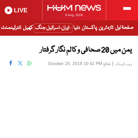
LIVE
8 Aug, 2026
صفحۂ اول
تازہ ترین
پاکستان
دنیا
ایران-اسرائیل جنگ
کھیل
انٹرٹینمنٹ
یمن میں 20 صحافی و کالم نگار گرفتار
|
شائع
October 25, 2018 10:42 PM
ویب ڈیسک