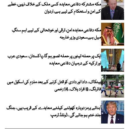
مکہ مشترکہ دفاعی معاہدہ کسی ملک کے خلاف نہیں، خطے
کے امن و استحکام کے لیے ہے، اردوان
مکہ دفاعی معاہدہ امن، ترقی اور خوشحالی کے لیے اہم سنگِ
میل ہے،سعودی وزیر خارجہ
ایک پر حملہ تینوں پر حملہ تصور ہو گا، پاکستان ، سعودی عرب
اور ترکیہ کے درمیان دفاعی معاہدہ
بینکاک ، دادا اور دادی کو قتل کرنے کے بعد ملزم کی اسکول میں
فائرنگ ، 8 افراد ہلاک ، 14 زخمی
آبنائے ہرمز دوبارہ کھولنے کیلئے معاہدے کے قریب ہیں ، جنگ
جلد ختم ہو جائے گی ، ڈونلڈ ٹرمپ