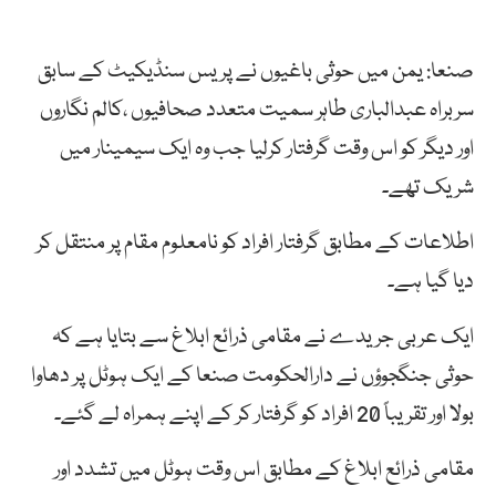
صنعا: یمن میں حوثی باغیوں نے پریس سنڈیکیٹ کے سابق
سربراہ عبدالباری طاہر سمیت متعدد صحافیوں ،کالم نگاروں
اور دیگر کو اس وقت گرفتار کرلیا جب وہ ایک سیمینار میں
شریک تھے۔
اطلاعات کے مطابق گرفتار افراد کو نامعلوم مقام پر منتقل کر
دیا گیا ہے۔
ایک عربی جریدے نے مقامی ذرائع ابلاغ سے بتایا ہے کہ
حوثی جنگجوؤں نے دارالحکومت صنعا کے ایک ہوٹل پر دھاوا
بولا اور تقریباً 20 افراد کو گرفتار کر کے اپنے ہمراہ لے گئے۔
مقامی ذرائع ابلاغ کے مطابق اس وقت ہوٹل میں تشدد اور