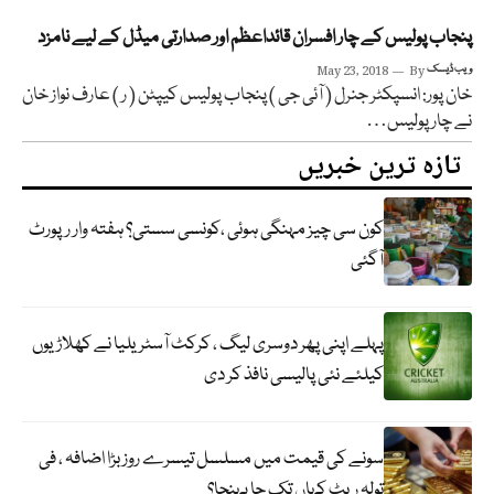
پنجاب پولیس کے چار افسران قائداعظم اور صدارتی میڈل کے لیے نامزد
ویب ڈیسک
By
May 23, 2018
خان پور: انسپکٹر جنرل ( آئی جی ) پنجاب پولیس کیپٹن ( ر ) عارف نواز خان
نے چار پولیس…
تازہ ترین خبریں
کون سی چیز مہنگی ہوئی ،کونسی سستی؟ ہفتہ وار رپورٹ
آگئی
پہلے اپنی پھر دوسری لیگ ، کرکٹ آسٹریلیا نے کھلاڑیوں
کیلئے نئی پالیسی نافذ کر دی
سونے کی قیمت میں مسلسل تیسرے روز بڑا اضافہ ، فی
تولہ ریٹ کہاں تک جا پہنچا؟