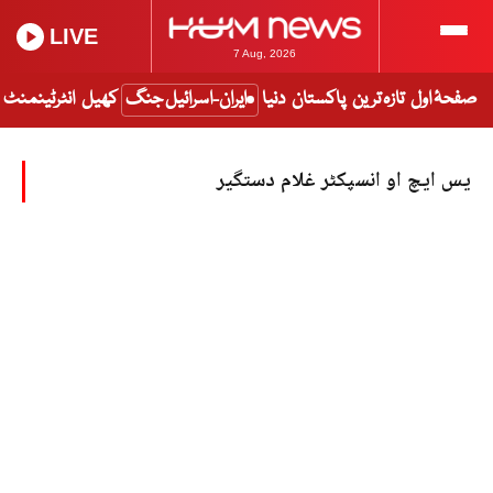
LIVE
7 Aug, 2026
صفحۂ اول
تازہ ترین
پاکستان
دنیا
ایران-اسرائیل جنگ
کھیل
انٹرٹینمنٹ
یس ایچ او انسپکٹر غلام دستگیر