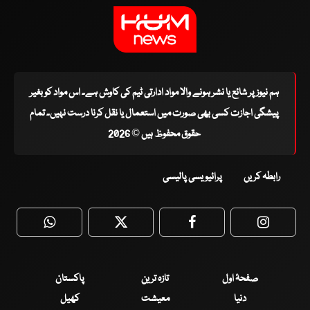
ہم نیوز پر شائع یا نشر ہونے والا مواد ادارتی ٹیم کی کاوش ہے۔ اس مواد کو بغیر
پیشگی اجازت کسی بھی صورت میں استعمال یا نقل کرنا درست نہیں۔ تمام
حقوق محفوظ ہیں © 2026
رابطہ کریں
پرائیویسی پالیسی
WhatsApp
Twitter
Facebook
Faceboo
صفحۂ اول
تازہ ترین
پاکستان
دنیا
معیشت
کھیل