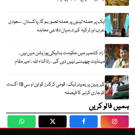
ایک پر حملہ تینوں پر حملہ تصور ہو گا، پاکستان ، سعودی
عرب اور ترکیہ کے درمیان دفاعی معاہدہ
آزاد کشمیر میں حکومت بنانیکی پوزیشن میں ہیں ،
مینڈیٹ چھیننے نہیں دیں گے ، رانا ثناء اللہ ، امیر مقام
کیریبین پریمیئر لیگ ، قومی کرکٹرز کو این او سی 19 اگست
کو جاری کرنے کا فیصلہ
ہمیں فالو کریں
WhatsApp
Twitter
Facebook
Faceboo