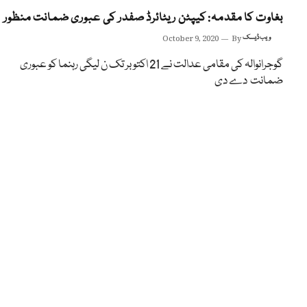
بغاوت کا مقدمہ: کیپٹن ریٹائرڈ صفدر کی عبوری ضمانت منظور
ویب ڈیسک
By
October 9, 2020
گوجرانوالہ کی مقامی عدالت نے 21 اکتوبر تک ن لیگی رہنما کو عبوری
ضمانت دے دی