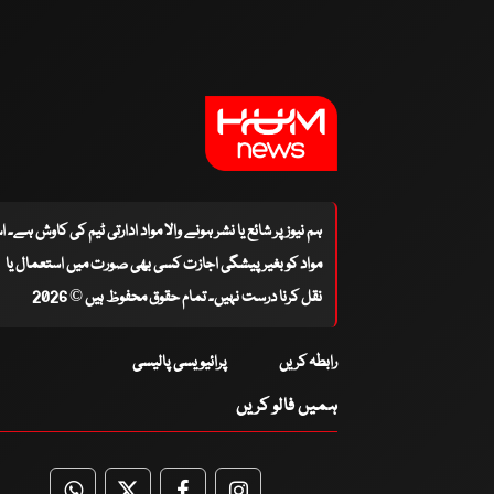
ہم نیوز پر شائع یا نشر ہونے والا مواد ادارتی ٹیم کی کاوش ہے۔ 
مواد کو بغیر پیشگی اجازت کسی بھی صورت میں استعمال یا
نقل کرنا درست نہیں۔ تمام حقوق محفوظ ہیں © 2026
رابطہ کریں
پرائیویسی پالیسی
ہمیں فالو کریں