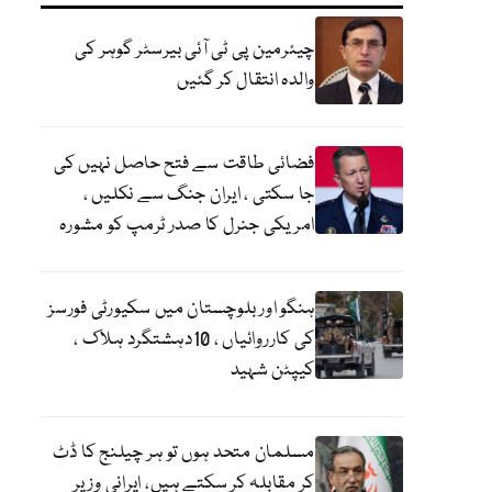
چیئرمین پی ٹی آئی بیرسٹر گوہر کی
والدہ انتقال کر گئیں
فضائی طاقت سے فتح حاصل نہیں کی
جا سکتی ، ایران جنگ سے نکلیں ،
امریکی جنرل کا صدر ٹرمپ کو مشورہ
ہنگو اور بلوچستان میں سکیورٹی فورسز
کی کارروائیاں ، 10دہشتگرد ہلاک ،
کیپٹن شہید
مسلمان متحد ہوں تو ہر چیلنج کا ڈٹ
کر مقابلہ کر سکتے ہیں، ایرانی وزیر