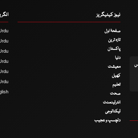
نیوز کیٹیگریز
انگر
صفحۂ اول
Urdu
تازہ ترین
Urdu
پاکستان
Urdu
دنیا
Urdu
اس
معیشت
Urdu
کھیل
Urdu
تعلیم
lish
صحت
انٹرٹینمنٹ
ٹیکنالوجی
دلچسپ و عجیب