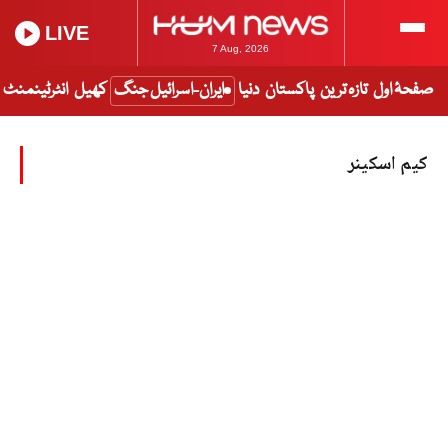
LIVE
7 Aug, 2026
صفحۂ اول
تازہ ترین
پاکستان
دنیا
ایران-اسرائیل جنگ
کھیل
انٹرٹینمنٹ
کیم اسکینر