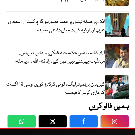
ایک پر حملہ تینوں پر حملہ تصور ہو گا، پاکستان ، سعودی
عرب اور ترکیہ کے درمیان دفاعی معاہدہ
آزاد کشمیر میں حکومت بنانیکی پوزیشن میں ہیں ،
مینڈیٹ چھیننے نہیں دیں گے ، رانا ثناء اللہ ، امیر مقام
کیریبین پریمیئر لیگ ، قومی کرکٹرز کو این او سی 19 اگست
کو جاری کرنے کا فیصلہ
ہمیں فالو کریں
WhatsApp
Twitter
Facebook
Faceboo