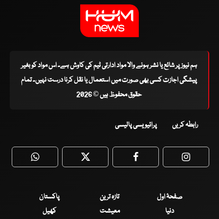
ہم نیوز پر شائع یا نشر ہونے والا مواد ادارتی ٹیم کی کاوش ہے۔ اس مواد کو بغیر
پیشگی اجازت کسی بھی صورت میں استعمال یا نقل کرنا درست نہیں۔ تمام
حقوق محفوظ ہیں © 2026
رابطہ کریں
پرائیویسی پالیسی
WhatsApp
Twitter
Facebook
Faceboo
صفحۂ اول
تازہ ترین
پاکستان
دنیا
معیشت
کھیل