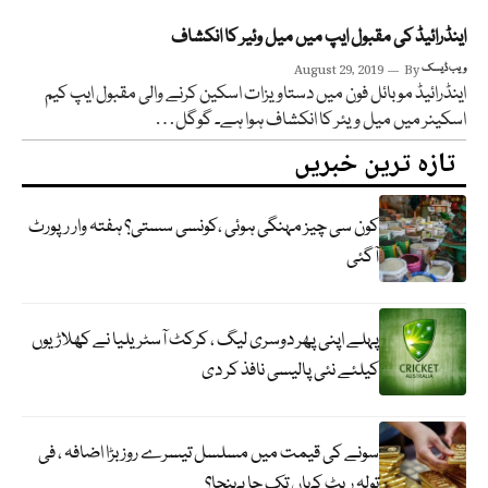
اینڈرائیڈ کی مقبول ایپ میں میل وئیر کا انکشاف
ویب ڈیسک
By
August 29, 2019
اینڈرائیڈ موبائل فون میں دستاویزات اسکین کرنے والی مقبول ایپ کیم
اسکینر میں میل ویئر کا انکشاف ہوا ہے۔ گوگل…
تازہ ترین خبریں
کون سی چیز مہنگی ہوئی ،کونسی سستی؟ ہفتہ وار رپورٹ
آگئی
پہلے اپنی پھر دوسری لیگ ، کرکٹ آسٹریلیا نے کھلاڑیوں
کیلئے نئی پالیسی نافذ کر دی
سونے کی قیمت میں مسلسل تیسرے روز بڑا اضافہ ، فی
تولہ ریٹ کہاں تک جا پہنچا؟