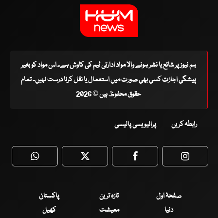
ہم نیوز پر شائع یا نشر ہونے والا مواد ادارتی ٹیم کی کاوش ہے۔ اس مواد کو بغیر
پیشگی اجازت کسی بھی صورت میں استعمال یا نقل کرنا درست نہیں۔ تمام
حقوق محفوظ ہیں © 2026
رابطہ کریں
پرائیویسی پالیسی
WhatsApp
Twitter
Facebook
Faceboo
صفحۂ اول
تازہ ترین
پاکستان
دنیا
معیشت
کھیل