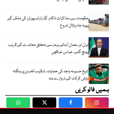
حکومت سے مذاکرات ناکام، گڈز ٹرانسپورٹرز کی ملک گیر
پہیہ جام ہڑتال شروع
ایران اور عمان آبنائے ہرمز سے متعلق معاہدے کے قریب
پہنچ گئے، عباس عراقچی
شیخ حسینہ واجد کی حمایت، شکیب الحسن پر بنگلہ
دیش کرکٹ کے دروازے بند
ہمیں فالو کریں
WhatsApp
Twitter
Facebook
Faceboo