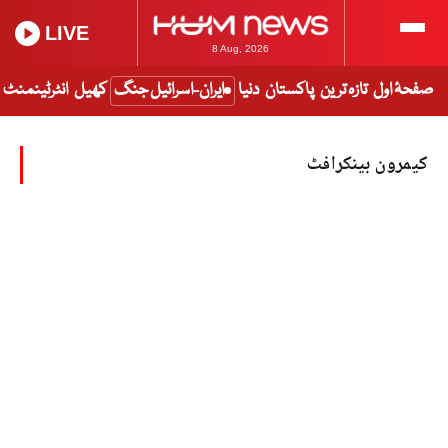
LIVE
8 Aug, 2026
صفحۂ اول
تازہ ترین
پاکستان
دنیا
ایران-اسرائیل جنگ
کھیل
انٹرٹینمنٹ
کیمرون بینکرافٹ