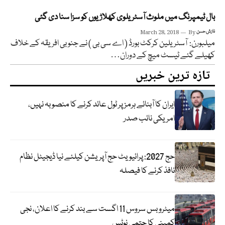
بال ٹیمپرنگ میں ملوث آسٹریلوی کھلاڑیوں کو سزا سنا دی گئی
نازش حسن
By
March 28, 2018
میلبورن: آسٹریلین کرکٹ بورڈ ( اے سی بی ) نے جنوبی افریقہ کے خلاف
کھیلے گئے ٹیسٹ میچ کے دوران…
تازہ ترین خبریں
ایران کا آبنائے ہرمز پر ٹول عائد کرنے کا منصوبہ نہیں،
امریکی نائب صدر
حج 2027: پرائیویٹ حج آپریشن کیلئے نیا ڈیجیٹل نظام
نافذ کرنے کا فیصلہ
میٹرو بس سروس 11 اگست سے بند کرنے کا اعلان، نجی
کمپنی کا حتمی نوٹس