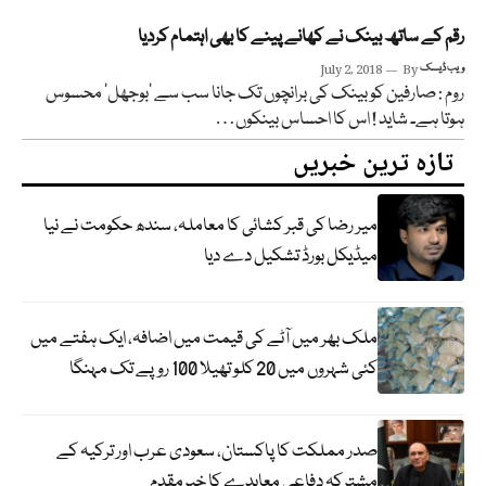
رقم کے ساتھ بینک نے کھانے پینے کا بھی اہتمام کردیا
ویب ڈیسک
By
July 2, 2018
روم : صارفین کوبینک کی برانچوں تک جانا سب سے ’بوجھل‘ محسوس
ہوتا ہے۔ شاید ! اس کا احساس بینکوں…
تازہ ترین خبریں
میر رضا کی قبر کشائی کا معاملہ، سندھ حکومت نے نیا
میڈیکل بورڈ تشکیل دے دیا
ملک بھر میں آٹے کی قیمت میں اضافہ، ایک ہفتے میں
کئی شہروں میں 20 کلو تھیلا 100 روپے تک مہنگا
صدر مملکت کا پاکستان، سعودی عرب اور ترکیہ کے
مشترکہ دفاعی معاہدے کا خیرمقدم