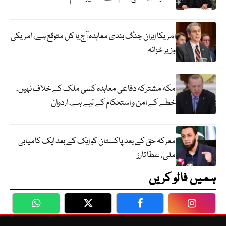
امریکا ایران جنگ بندی معاہدہ آج یا کل متوقع ہے، امریکی
وزیر خزانہ
مکہ مشترکہ دفاعی معاہدہ کسی ملک کے خلاف نہیں،
خطے کے امن و استحکام کے لیے ہے، اردوان
معرکہ حق کے بعد پاکستان کو ایک کے بعد ایک کامیابی
ملی، عطا تارڑ
ہمیں فالو کریں
WhatsApp
Twitter
Facebook
Faceboo