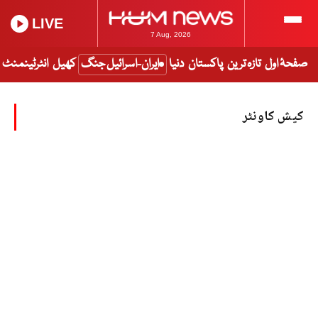
LIVE
7 Aug, 2026
صفحۂ اول
تازہ ترین
پاکستان
دنیا
ایران-اسرائیل جنگ
کھیل
انٹرٹینمنٹ
کیش کاونٹر