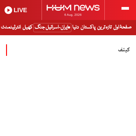
LIVE
6 Aug, 2026
صفحۂ اول
تازہ ترین
پاکستان
دنیا
ایران-اسرائیل جنگ
کھیل
انٹرٹینمنٹ
کیئف