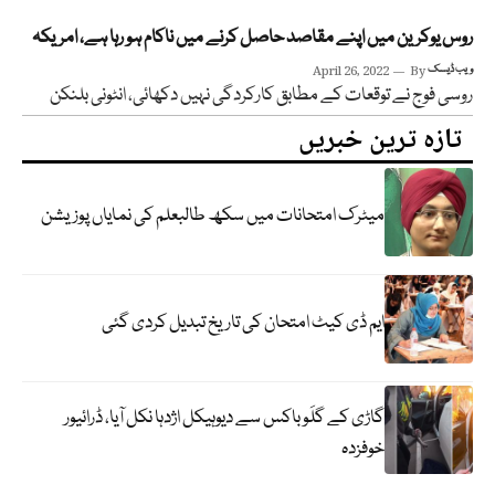
روس یوکرین میں اپنے مقاصد حاصل کرنے میں ناکام ہو رہا ہے، امریکہ
ویب ڈیسک
By
April 26, 2022
روسی فوج نے توقعات کے مطابق کارکردگی نہیں دکھائی، انٹونی بلنکن
تازہ ترین خبریں
میٹرک امتحانات میں سکھ طالبعلم کی نمایاں پوزیشن
ایم ڈی کیٹ امتحان کی تاریخ تبدیل کردی گئی
گاڑی کے گلَو باکس سے دیوہیکل اژدہا نکل آیا، ڈرائیور
خوفزدہ