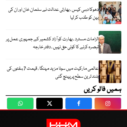
دھوکا دہی کیس ، بھارتی عدالت نے سلمان خان اور ان کی
بہن کو طلب کر لیا
الزامات مسترد ، بھارت کو آزاد کشمیر کے جمہوری عمل پر
تبصرہ کرنے کا کوئی حق نہیں ، دفتر خارجہ
عالمی مارکیٹ میں سونا مزید مہنگا ، قیمت 7 ہفتوں کی
بلند ترین سطح پر پہنچ گئی
ہمیں فالو کریں
WhatsApp
Twitter
Facebook
Faceboo