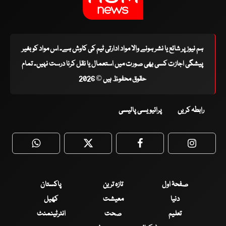
ہم نیوز پر شائع یا نشر ہونے والا مواد ادارتی ٹیم کی کاوش ہے۔ اس مواد کو بغیر
پیشگی اجازت کسی بھی صورت میں استعمال یا نقل کرنا درست نہیں۔ تمام
حقوق محفوظ ہیں © 2026
رابطہ کریں
پرائیویسی پالیسی
WhatsApp
Twitter
Facebook
Faceboo
صفحۂ اول
تازہ ترین
پاکستان
دنیا
معیشت
کھیل
تعلیم
صحت
انٹرٹینمنٹ