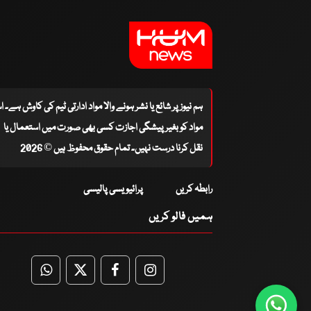
ہم نیوز پر شائع یا نشر ہونے والا مواد ادارتی ٹیم کی کاوش ہے۔ 
مواد کو بغیر پیشگی اجازت کسی بھی صورت میں استعمال یا
نقل کرنا درست نہیں۔ تمام حقوق محفوظ ہیں © 2026
رابطہ کریں
پرائیویسی پالیسی
ہمیں فالو کریں
WhatsApp
Twitter
Facebook
Facebook