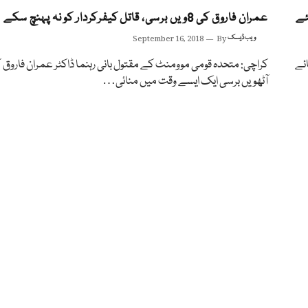
ئے
عمران فاروق کی 8ویں برسی، قاتل کیفرکردار کو نہ پہنچ سکے
ویب ڈیسک
By
September 16, 2018
ائے
کراچی: متحدہ قومی موومنٹ کے مقتول بانی رہنما ڈاکٹر عمران فاروق 
آٹھویں برسی ایک ایسے وقت میں منائی…