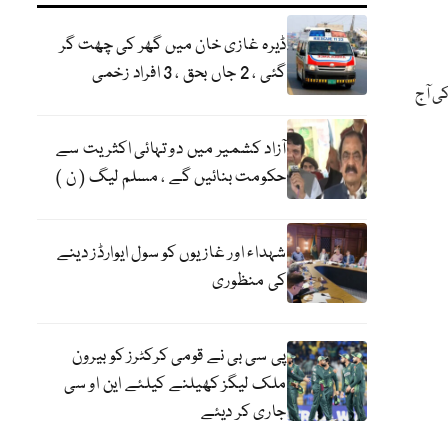
ڈیرہ غازی خان میں گھر کی چھت گر
گئی ، 2 جاں بحق ، 3 افراد زخمی
کی آج
آزاد کشمیر میں دو تہائی اکثریت سے
حکومت بنائیں گے ، مسلم لیگ ( ن )
شہداء اور غازیوں کو سول ایوارڈز دینے
کی منظوری
پی سی بی نے قومی کرکٹرز کو بیرون
ملک لیگز کھیلنے کیلئے این او سی
جاری کر دیئے