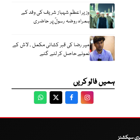
وزیر اعظم شہباز شریف کی وفد کے
ہمراہ روضہ رسولؐ پر حاضری
میر رضا کی قبر کشائی مکمل ، لاش کے
نمونے حاصل کر لئے گئے
ہمیں فالو کریں
WhatsApp
Twitter
Facebook
Facebook
یزی سیکشنز