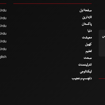
صفحۂ اول
Urdu
تازہ ترین
Urdu
پاکستان
Urdu
دنیا
Urdu
اس
معیشت
Urdu
کھیل
Urdu
تعلیم
lish
صحت
انٹرٹینمنٹ
ٹیکنالوجی
دلچسپ و عجیب