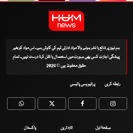
ہم نیوز پر شائع یا نشر ہونے والا مواد ادارتی ٹیم کی کاوش ہے۔ اس مواد کو بغیر
پیشگی اجازت کسی بھی صورت میں استعمال یا نقل کرنا درست نہیں۔ تمام
حقوق محفوظ ہیں © 2026
رابطہ کریں
پرائیویسی پالیسی
WhatsApp
Twitter
Facebook
Faceboo
صفحۂ اول
تازہ ترین
پاکستان