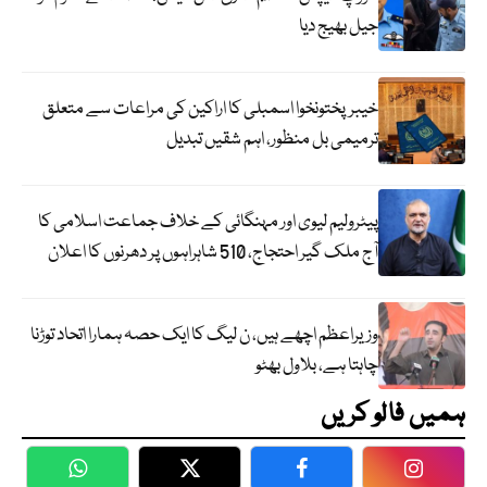
جیل بھیج دیا
خیبرپختونخوا اسمبلی کا اراکین کی مراعات سے متعلق
ترمیمی بل منظور، اہم شقیں تبدیل
پیٹرولیم لیوی اور مہنگائی کے خلاف جماعت اسلامی کا
آج ملک گیر احتجاج، 510 شاہراہوں پر دھرنوں کا اعلان
وزیراعظم اچھے ہیں، ن لیگ کا ایک حصہ ہمارا اتحاد توڑنا
چاہتا ہے، بلاول بھٹو
ہمیں فالو کریں
WhatsApp
Twitter
Facebook
Faceboo