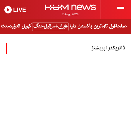
LIVE
7 Aug, 2026
صفحۂ اول
تازہ ترین
پاکستان
دنیا
ایران-اسرائیل جنگ
کھیل
انٹرٹینمنٹ
ڈائریکٹر آپریشنز