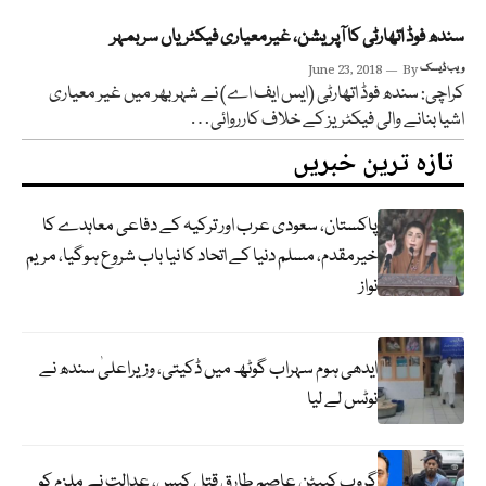
سندھ فوڈ اتھارٹی کا آپریشن، غیرمعیاری فیکٹریاں سربمہر
ویب ڈیسک
By
June 23, 2018
کراچی: سندھ فوڈ اتھارٹی (ایس ایف اے) نے شہر بھر میں غیر معیاری
اشیا بنانے والی فیکٹریز کے خلاف کارروائی…
تازہ ترین خبریں
پاکستان، سعودی عرب اور ترکیہ کے دفاعی معاہدے کا
خیرمقدم، مسلم دنیا کے اتحاد کا نیا باب شروع ہوگیا، مریم
نواز
ایدھی ہوم سہراب گوٹھ میں ڈکیتی، وزیراعلیٰ سندھ نے
نوٹس لے لیا
گروپ کیپٹن عاصم طارق قتل کیس، عدالت نے ملزم کو