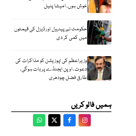
خوش ہوں، امیشا پٹیل
حکومت نے پیٹرول اور ڈیزل کی قیمتوں
میں کمی کر دی
وزیراعظم کی اپوزیشن کو مذاکرات کی
دعوت، اوپن ایجنڈے پر بات ہوگی،
طارق فضل چودھری
ہمیں فالو کریں
WhatsApp
Twitter
Facebook
Facebook