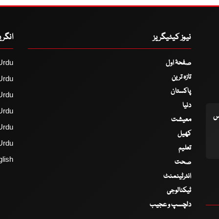
نیوز کیٹیگریز
انگر
صفحۂ اول
Urdu
تازہ ترین
Urdu
پاکستان
Urdu
دنیا
Urdu
اس
معیشت
Urdu
کھیل
Urdu
تعلیم
lish
صحت
انٹرٹینمنٹ
ٹیکنالوجی
دلچسپ و عجیب