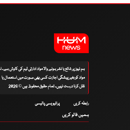
ہم نیوز پر شائع یا نشر ہونے والا مواد ادارتی ٹیم کی کاوش ہے۔ 
مواد کو بغیر پیشگی اجازت کسی بھی صورت میں استعمال یا
نقل کرنا درست نہیں۔ تمام حقوق محفوظ ہیں © 2026
رابطہ کریں
پرائیویسی پالیسی
ہمیں فالو کریں