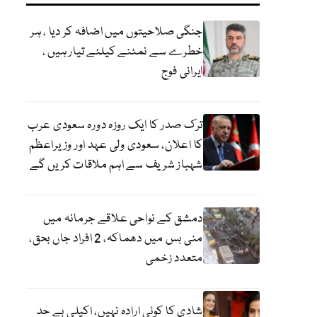
جنگی صلاحیتوں میں اضافہ کر دیا ، ہر
خطرے سے نمٹنے کیلئے تیار ہیں ،
ایرانی فوج
ترک صدر کا ایک روزہ دورہ سعودی عرب
کا اعلان، سعودی ولی عہد اور وزیراعظم
شہباز شریف سے اہم ملاقات کریں گے
دمشق کے نواحی علاقے جرمانہ میں
منی بس میں دھماکہ، 2 افراد جاں بحق،
متعدد زخمی
شادی کا کوئی ارادہ نہیں، اکیلی بے حد