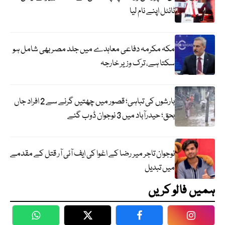
ٹائٹل اپنے نام لیا
مکہ مکرمہ دفاعی معاہدے میں جلد مصر بھی شامل ہو
سکتا ہے، ترک وزیر خارجہ
بارشوں کی تباہی؛ قصور میں چھتیں گرنے سے 2 افراد جاں
بحق؛ حیدرآباد میں 3 نوجوان ڈوب گئے
نوجوان تاجر میر رضا کے اغوا کی ایف آئی آر قتل کے مقدمے
میں تبدیل
ہمیں فالو کریں
WhatsApp
Twitter
Facebook
Faceboo