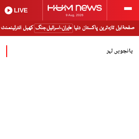
LIVE
9 Aug, 2026
صفحۂ اول
تازہ ترین
پاکستان
دنیا
ایران-اسرائیل جنگ
کھیل
انٹرٹینمنٹ
پانچویں لہر