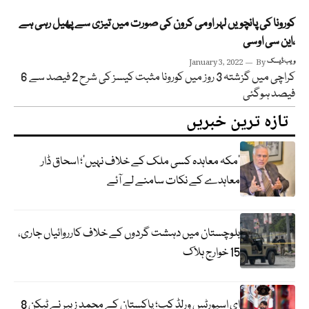
کورونا کی پانچویں لہر اومی کرون کی صورت میں تیزی سے پھیل رہی ہے
،این سی اوسی
ویب ڈیسک
By
January 3, 2022
کراچی میں گزشتہ 3 روز میں کورونا مثبت کیسز کی شرح 2 فیصد سے 6
فیصد ہوگئی
تازہ ترین خبریں
‘مکہ معاہدہ کسی ملک کے خلاف نہیں’؛ اسحاق ڈار
معاہدے کے نکات سامنے لے آئے
بلوچستان میں دہشت گردوں کے خلاف کارروائیاں جاری،
15 خوارج ہلاک
ای اسپورٹس ورلڈ کپ؛ پاکستان کے محمد زبیر نے ٹیکن 8