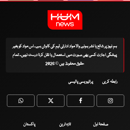
ہم نیوز پر شائع یا نشر ہونے والا مواد ادارتی ٹیم کی کاوش ہے۔ اس مواد کو بغیر
پیشگی اجازت کسی بھی صورت میں استعمال یا نقل کرنا درست نہیں۔ تمام
حقوق محفوظ ہیں © 2026
رابطہ کریں
پرائیویسی پالیسی
WhatsApp
Twitter
Facebook
Faceboo
صفحۂ اول
تازہ ترین
پاکستان