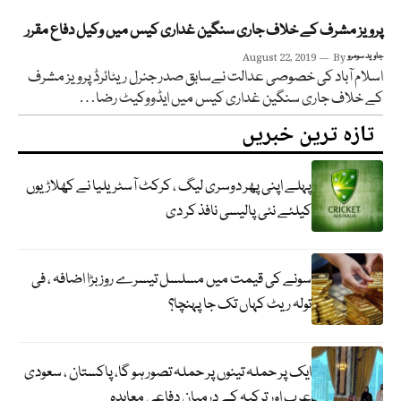
پرویز مشرف کے خلاف جاری سنگین غداری کیس میں وکیل دفاع مقرر
جاوید سومرو
By
August 22, 2019
اسلام آباد کی خصوصی عدالت نےسابق صدر جنرل ریٹائرڈ پرویز مشرف
کے خلاف جاری سنگین غداری کیس میں ایڈووکیٹ رضا…
تازہ ترین خبریں
پہلے اپنی پھر دوسری لیگ ، کرکٹ آسٹریلیا نے کھلاڑیوں
کیلئے نئی پالیسی نافذ کر دی
سونے کی قیمت میں مسلسل تیسرے روز بڑا اضافہ ، فی
تولہ ریٹ کہاں تک جا پہنچا؟
ایک پر حملہ تینوں پر حملہ تصور ہو گا، پاکستان ، سعودی
عرب اور ترکیہ کے درمیان دفاعی معاہدہ