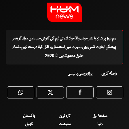
ہم نیوز پر شائع یا نشر ہونے والا مواد ادارتی ٹیم کی کاوش ہے۔ اس مواد کو بغیر
پیشگی اجازت کسی بھی صورت میں استعمال یا نقل کرنا درست نہیں۔ تمام
حقوق محفوظ ہیں © 2026
رابطہ کریں
پرائیویسی پالیسی
WhatsApp
Twitter
Facebook
Faceboo
صفحۂ اول
تازہ ترین
پاکستان
دنیا
معیشت
کھیل