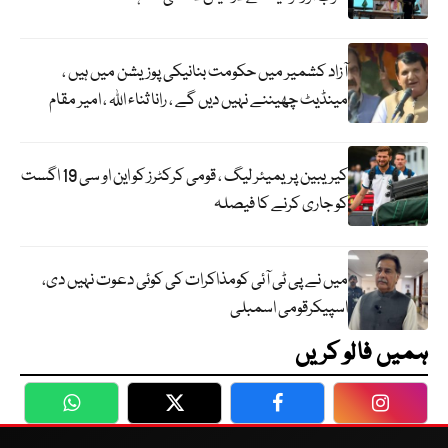
آزاد کشمیر میں حکومت بنانیکی پوزیشن میں ہیں ،
مینڈیٹ چھیننے نہیں دیں گے ، رانا ثناء اللہ ، امیر مقام
کیریبین پریمیئر لیگ ، قومی کرکٹرز کو این او سی 19 اگست
کو جاری کرنے کا فیصلہ
میں نے پی ٹی آئی کومذاکرات کی کوئی دعوت نہیں دی،
اسپیکرقومی اسمبلی
ہمیں فالو کریں
WhatsApp
Twitter
Facebook
Faceboo