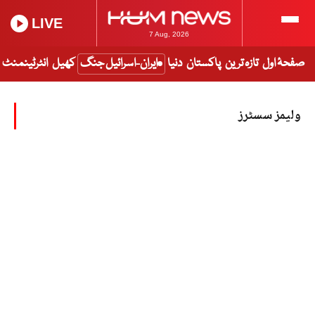
LIVE
7 Aug, 2026
صفحۂ اول
تازہ ترین
پاکستان
دنیا
ایران-اسرائیل جنگ
کھیل
انٹرٹینمنٹ
ولیمز سسٹرز