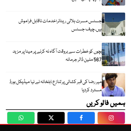
جسٹس مسرت ہلالی ریٹائر؛خدمات ناقابل فراموش
ہیں،چیف جسٹس
بچوں کو خطرات سے بروقت آگاہ نہ کرنے پر میٹا پر مزید
567 ملین ڈالر جرمانہ
میر رضا کی قبر کشائی پر تنازع،اہلخانہ نے نیا میڈیکل بورڈ
مسترد کردیا
ہمیں فالو کریں
WhatsApp
Twitter
Facebook
Faceboo