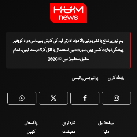
ہم نیوز پر شائع یا نشر ہونے والا مواد ادارتی ٹیم کی کاوش ہے۔ اس مواد کو بغیر
پیشگی اجازت کسی بھی صورت میں استعمال یا نقل کرنا درست نہیں۔ تمام
حقوق محفوظ ہیں © 2026
رابطہ کریں
پرائیویسی پالیسی
WhatsApp
Twitter
Facebook
Faceboo
صفحۂ اول
تازہ ترین
پاکستان
دنیا
معیشت
کھیل