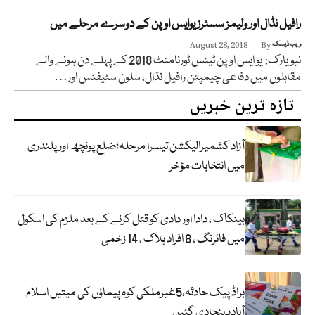
رافیل نڈال اور ولیمز سسٹرز یوایس اوپن کے دوسرے مرحلے میں
ویب ڈیسک
By
August 28, 2018
نیویارک: یو ایس اوپن ٹینس ٹورنامنٹ 2018 کے پہلے دن ہونے والے
مقابلوں میں دفاعی چیمپئن رافیل نڈال، سلون سٹیفنس اور…
تازہ ترین خبریں
آزاد کشمیرالیکشن تیسرا مرحلہ؛ضلع پونچھ اور پلندری
میں انتخابات مؤخر
بینکاک ، دادا اور دادی کو قتل کرنے کے بعد ملزم کی اسکول
میں فائرنگ ، 8 افراد ہلاک ، 14 زخمی
براڈ پیک حادثہ،5غیرملکی کوہ پیماؤں کی میتیں اسلام
آبادپہنچادی گئیں