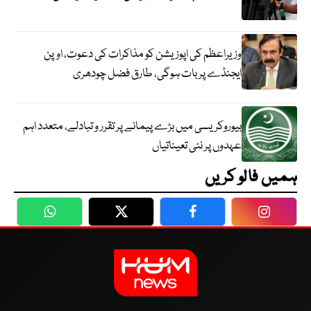
وزیراعظم کی اپوزیشن کو مذاکرات کی دعوت، اوپن
ایجنڈے پر بات ہوگی، طارق فضل چودھری
بیوروکریسی میں بڑے پیمانے پر تقرر و تبادلے، متعدد اہم
عہدوں پر نئی تعیناتیاں
ہمیں فالو کریں
WhatsApp
Twitter
Facebook
Faceboo