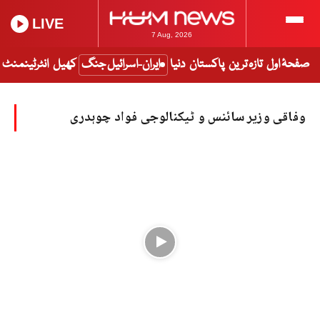
LIVE
7 Aug, 2026
صفحۂ اول
تازہ ترین
پاکستان
دنیا
ایران-اسرائیل جنگ
کھیل
انٹرٹینمنٹ
وفاقی وزیر سائنس و ٹیکنالوجی فواد چوہدری