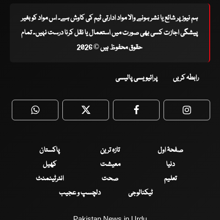
ہم نیوز پر شائع یا نشر ہونے والا مواد ادارتی ٹیم کی کاوش ہے۔ اس مواد کو بغیر
پیشگی اجازت کسی بھی صورت میں استعمال یا نقل کرنا درست نہیں۔ تمام
حقوق محفوظ ہیں © 2026
رابطہ کریں
پرائیویسی پالیسی
WhatsApp
Twitter
Facebook
Faceboo
صفحۂ اول
تازہ ترین
پاکستان
دنیا
معیشت
کھیل
تعلیم
صحت
انٹرٹینمنٹ
ٹیکنالوجی
دلچسپ و عجیب
Pakistan News in Urdu