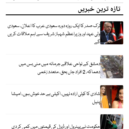
تازہ ترین خبریں
ترک صدر کا ایک روزہ دورہ سعودی عرب کا اعلان، سعودی
ولی عہد اور وزیراعظم شہباز شریف سے اہم ملاقات کریں
گے
دمشق کے نواحی علاقے جرمانہ میں منی بس میں
دھماکہ، 2 افراد جاں بحق، متعدد زخمی
شادی کا کوئی ارادہ نہیں، اکیلی بے حد خوش ہوں، امیشا
پٹیل
حکومت نے پیٹرول اور ڈیزل کی قیمتوں میں کمی کر دی