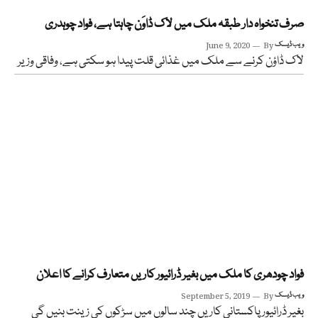
صرف تنخواہ دار طبقہ ملک میں لاک ڈاوَن چاہتا ہے، فواد چوہدری
ویب ڈیسک
By
June 9, 2020
لاک ڈاؤن کرنے سے ملک میں غذائی قلت پیدا ہو سکتی ہے، وفاقی وزیر
فواد چودھری کا ملک میں بغیر ڈرائیور کاریں متعارف کرانے کا اعلان
ویب ڈیسک
By
September 5, 2019
بغیر ڈرائیور پاکستانی کاریں چند سالوں میں سڑکوں کی زینت بنیں گی