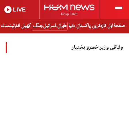
LIVE
6 Aug, 2026
صفحۂ اول
تازہ ترین
پاکستان
دنیا
ایران-اسرائیل جنگ
کھیل
انٹرٹینمنٹ
وفاقی وزیر خسرو بختیار