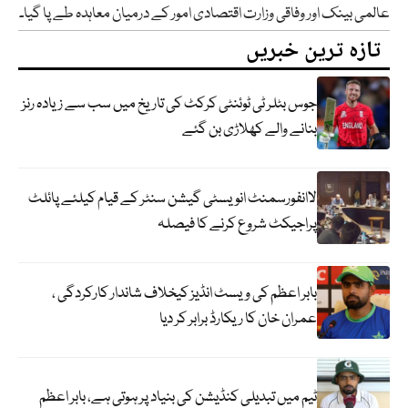
عالمی بینک اور وفاقی وزارت اقتصادی امور کے درمیان معاہدہ طے پا گیا۔
تازہ ترین خبریں
جوس بٹلر ٹی ٹوئنٹی کرکٹ کی تاریخ میں سب سے زیادہ رنز
بنانے والے کھلاڑی بن گئے
لاانفورسمنٹ انویسٹی گیشن سنٹر کے قیام کیلئے پائلٹ
پراجیکٹ شروع کرنے کا فیصلہ
بابر اعظم کی ویسٹ انڈیز کیخلاف شاندار کارکردگی ،
عمران خان کا ریکارڈ برابر کر دیا
ٹیم میں تبدیلی کنڈیشن کی بنیاد پر ہوتی ہے، بابر اعظم