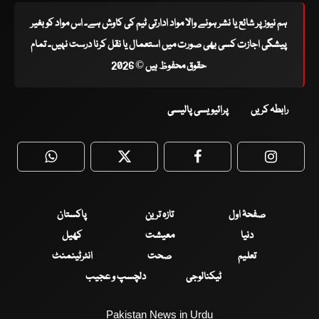
ہم نیوز پر شائع یا نشر ہونے والا مواد ادارتی ٹیم کی کاوش ہے۔ اس مواد کو بغیر
پیشگی اجازت کسی بھی صورت میں استعمال یا نقل کرنا درست نہیں۔ تمام
حقوق محفوظ ہیں © 2026
رابطہ کریں
پرائیویسی پالیسی
WhatsApp
Twitter
Facebook
Faceboo
صفحۂ اول
تازہ ترین
پاکستان
دنیا
معیشت
کھیل
تعلیم
صحت
انٹرٹینمنٹ
ٹیکنالوجی
دلچسپ و عجیب
Pakistan News in Urdu