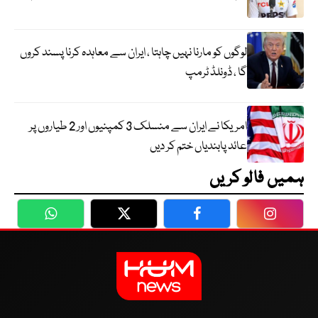
لوگوں کو مارنا نہیں چاہتا ، ایران سے معاہدہ کرنا پسند کروں
گا ، ڈونلڈ ٹرمپ
امریکا نے ایران سے منسلک 3 کمپنیوں اور 2 طیاروں پر
عائد پابندیاں ختم کر دیں
ہمیں فالو کریں
WhatsApp
Twitter
Facebook
Faceboo