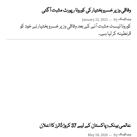
وفاقی وزیر خسرو بختیار کی کورونا رپورٹ مثبت آگئی
ویب ڈیسک
By
January 22, 2022
کورونا ٹیسٹ مثبت آنے کے بعد وفاقی وزیر خسرو بختیار نے خود کو
قرنطینہ کر لیا ہے۔
عالمی بینک: پاکستان کے لیے 37 کروڑ ڈالرز کا اعلان
ویب ڈیسک
By
May 18, 2020