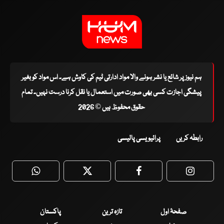
ہم نیوز پر شائع یا نشر ہونے والا مواد ادارتی ٹیم کی کاوش ہے۔ اس مواد کو بغیر
پیشگی اجازت کسی بھی صورت میں استعمال یا نقل کرنا درست نہیں۔ تمام
حقوق محفوظ ہیں © 2026
رابطہ کریں
پرائیویسی پالیسی
WhatsApp
Twitter
Facebook
Faceboo
صفحۂ اول
تازہ ترین
پاکستان