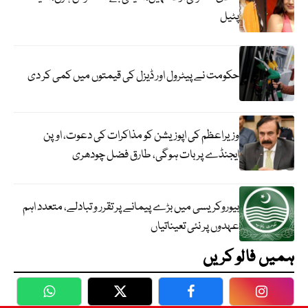
پٹیل
حکومت نے پیٹرول اور ڈیزل کی قیمتوں میں کمی کر دی
وزیراعظم کی اپوزیشن کو مذاکرات کی دعوت، اوپن
ایجنڈے پر بات ہوگی، طارق فضل چودھری
بیوروکریسی میں بڑے پیمانے پر تقرر و تبادلے، متعدد اہم
عہدوں پر نئی تعیناتیاں
ہمیں فالو کریں
WhatsApp
Twitter
Facebook
Faceboo