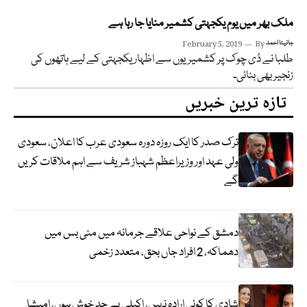
ملک بھر میں یوم یکجہتی کشمیر منایا جا رہا ہے
جانیتا احمد
By
February 5, 2019
طلبا نے ڈی چوک پر کشمیریوں سے اظہار یکجہتی کے لیے ہاتھوں کی
زنجیر بھی بنائی۔
تازہ ترین خبریں
ترک صدر کا ایک روزہ دورہ سعودی عرب کا اعلان، سعودی
ولی عہد اور وزیراعظم شہباز شریف سے اہم ملاقات کریں
گے
دمشق کے نواحی علاقے جرمانہ میں منی بس میں
دھماکہ، 2 افراد جاں بحق، متعدد زخمی
شادی کا کوئی ارادہ نہیں، اکیلی بے حد خوش ہوں، امیشا