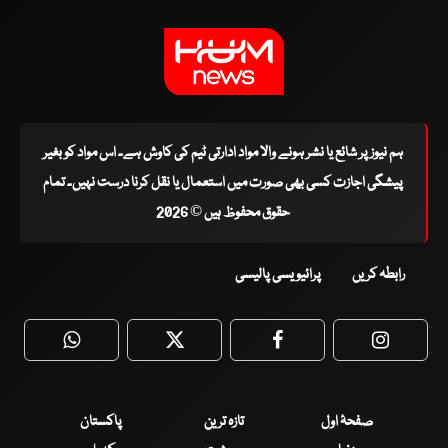
ہم نیوز پر شائع یا نشر ہونے والا مواد ادارتی ٹیم کی کاوش ہے۔ اس مواد کو بغیر
پیشگی اجازت کسی بھی صورت میں استعمال یا نقل کرنا درست نہیں۔ تمام
حقوق محفوظ ہیں © 2026
رابطہ کریں
پرائیویسی پالیسی
WhatsApp
Twitter
Facebook
Faceboo
صفحۂ اول
تازہ ترین
پاکستان