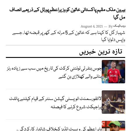
بیرون ملک مقیم پاکستانی خاتون کو وزیراعظم پورٹل کے ذریعے انصاف
مل گیا
ویب ڈیسک
By
August 4, 2021
شہباز گل کا کہنا ہے کہ خاتون کے 5 مرلہ کے گھر پر قبضہ تھا، جسے
واپس دلوایا گیا
تازہ ترین خبریں
جوس بٹلر ٹی ٹوئنٹی کرکٹ کی تاریخ میں سب سے زیادہ رنز
بنانے والے کھلاڑی بن گئے
لاانفورسمنٹ انویسٹی گیشن سنٹر کے قیام کیلئے پائلٹ
پراجیکٹ شروع کرنے کا فیصلہ
بابر اعظم کی ویسٹ انڈیز کیخلاف شاندار کارکردگی ،