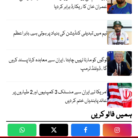
عمران خان کا ریکارڈ برابر کر دیا
ٹیم میں تبدیلی کنڈیشن کی بنیاد پر ہوتی ہے، بابر اعظم
لوگوں کو مارنا نہیں چاہتا ، ایران سے معاہدہ کرنا پسند کروں
گا ، ڈونلڈ ٹرمپ
امریکا نے ایران سے منسلک 3 کمپنیوں اور 2 طیاروں پر
عائد پابندیاں ختم کر دیں
ہمیں فالو کریں
WhatsApp
Twitter
Facebook
Faceboo