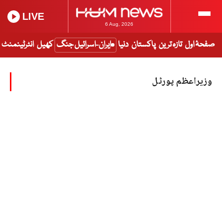
LIVE
6 Aug, 2026
صفحۂ اول
تازہ ترین
پاکستان
دنیا
ایران-اسرائیل جنگ
کھیل
انٹرٹینمنٹ
وزیراعظم پورٹل