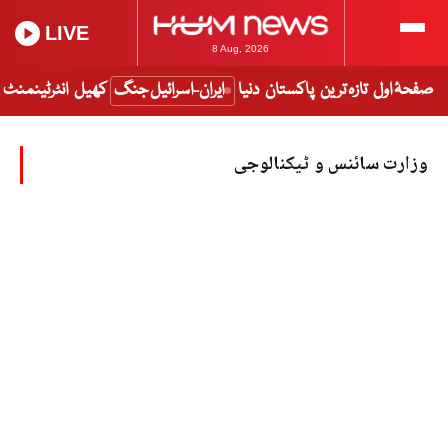
LIVE
8 Aug, 2026
صفحۂ اول
تازہ ترین
پاکستان
دنیا
ایران-اسرائیل جنگ
کھیل
انٹرٹینمنٹ
وزارت سائنس و ٹیکنالوجی