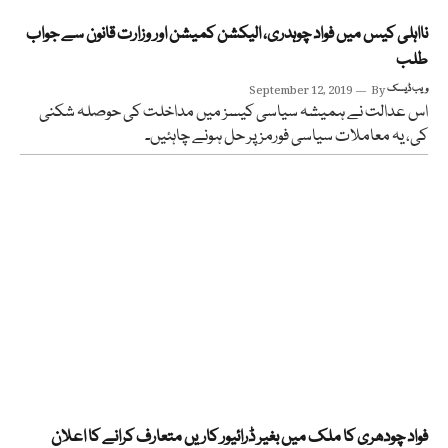
نااہلی کیس میں فواد چوہدری، الیکشن کمیشن اور وزارت قانون سے جواب
طلب
ویب ڈیسک
By
September 12, 2019
اس عدالت نے ہمیشہ سیاسی کیسز میں مداخلت کی حوصلہ شکنی
کی، یہ معاملات سیاسی فورمز پر حل ہونے چاہئیں۔
فواد چودھری کا ملک میں بغیر ڈرائیور کاریں متعارف کرانے کا اعلان