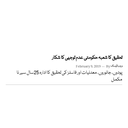
تحقیق کا شعبہ حکومتی عدم توجہی کا شکار
ویب ڈیسک
By
February 9, 2019
پودوں، جانوروں، معدنیات اور فاسلز کی تحقیق کا ادارہ 25سال سے نا
مکمل