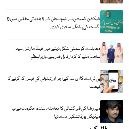
الیکشن کمیشن نے بلوچستان کے 4 بلدیاتی حلقوں میں 9
اگست کی پولنگ ملتوی کردی
معاہدے کو عملی شکل دینے میں فیلڈ مارشل سید
عاصم منیر کا کردار قابل قدر ہے، وزیراعظم
پی ٹی اے کا ای سم کے اجرا اور تبدیلی کی فیس کم کرنے کا
فیصلہ
میر رضا کی قبر کشائی کا معاملہ، سندھ حکومت نے نیا
میڈیکل بورڈ تشکیل دے دیا