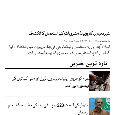
غیرمعیاری کاربونیٹڈ مشروبات کے استعمال کا انکشاف
ویب ڈیسک
By
September 17, 2018
اسلام آباد : وزارت سائنس و ٹیکنالوجی کی ایک رپورٹ میں انکشاف کیا
گیا ہے کہ پاکستان میں غیرمعیاری کاربونیٹڈ مشروبات…
تازہ ترین خبریں
عوام کو جزوی ریلیف، پیٹرول، ڈیزل اور مٹی کے تیل کی
قیمتوں میں کمی
پیٹرول کی قیمت 228 روپے فی لیٹر کی جائے، حافظ نعیم
الرحمان