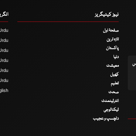
نیوز کیٹیگریز
انگر
صفحۂ اول
Urdu
تازہ ترین
Urdu
پاکستان
Urdu
دنیا
Urdu
اس
معیشت
Urdu
کھیل
Urdu
تعلیم
lish
صحت
انٹرٹینمنٹ
ٹیکنالوجی
دلچسپ و عجیب