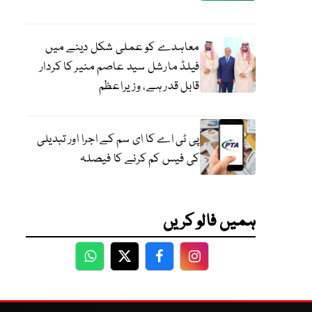
معاہدے کو عملی شکل دینے میں
فیلڈ مارشل سید عاصم منیر کا کردار
قابل قدر ہے، وزیراعظم
پی ٹی اے کا ای سم کے اجرا اور تبدیلی
کی فیس کم کرنے کا فیصلہ
ہمیں فالو کریں
WhatsApp
Twitter
Facebook
Facebook