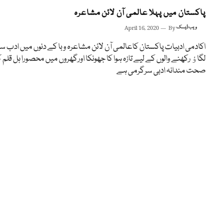
پاکستان میں پہلا عالمی آن لائن مشاعرہ
ویب ڈیسک
By
April 16, 2020
اکادمی ادبیات پاکستان کاعالمی آن لائن مشاعرہ وبا کے دنوں میں ادب س
لگاﺅ رکھنے والوں کے لیے تازہ ہوا کا جھونکا اورگھروں میں محصورا ہل قلم 
صحت مندانہ ادبی سرگرمی ہے