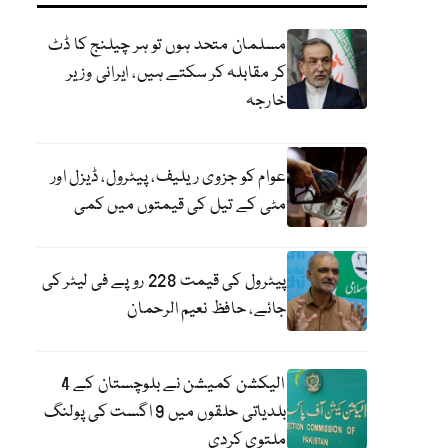
مسلمان متحد ہوں تو ہر چیلنج کا ڈٹ
کر مقابلہ کر سکتے ہیں، ایرانی وزیر
خارجہ
عوام کو جزوی ریلیف، پیٹرول، ڈیزل اور
مٹی کے تیل کی قیمتوں میں کمی
پیٹرول کی قیمت 228 روپے فی لیٹر کی
جائے، حافظ نعیم الرحمان
الیکشن کمیشن نے بلوچستان کے 4
بلدیاتی حلقوں میں 9 اگست کی پولنگ
ملتوی کردی