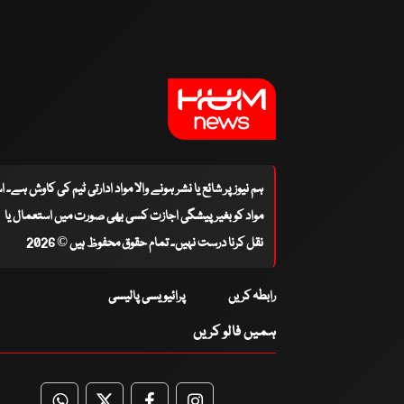
ہم نیوز پر شائع یا نشر ہونے والا مواد ادارتی ٹیم کی کاوش ہے۔ 
مواد کو بغیر پیشگی اجازت کسی بھی صورت میں استعمال یا
نقل کرنا درست نہیں۔ تمام حقوق محفوظ ہیں © 2026
رابطہ کریں
پرائیویسی پالیسی
ہمیں فالو کریں