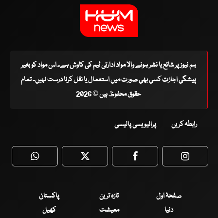
ہم نیوز پر شائع یا نشر ہونے والا مواد ادارتی ٹیم کی کاوش ہے۔ اس مواد کو بغیر
پیشگی اجازت کسی بھی صورت میں استعمال یا نقل کرنا درست نہیں۔ تمام
حقوق محفوظ ہیں © 2026
رابطہ کریں
پرائیویسی پالیسی
WhatsApp
Twitter
Facebook
Faceboo
صفحۂ اول
تازہ ترین
پاکستان
دنیا
معیشت
کھیل