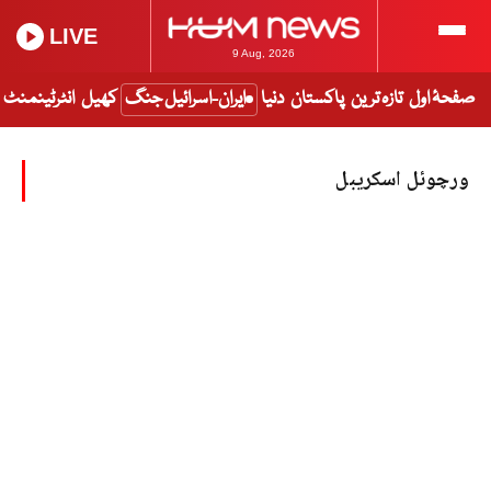
LIVE
9 Aug, 2026
صفحۂ اول
تازہ ترین
پاکستان
دنیا
ایران-اسرائیل جنگ
کھیل
انٹرٹینمنٹ
ورچوئل اسکریبل