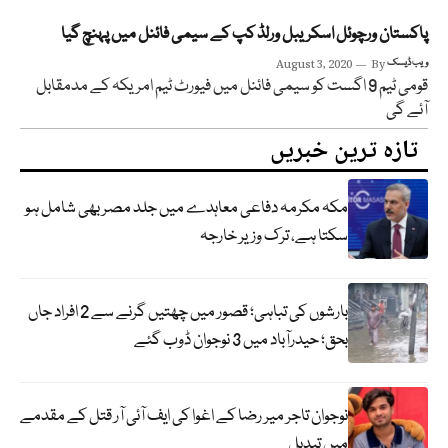
پاکستان ورچوئل اسکریبل ورلڈ کپ کے سیمی فائنل میں پہنچ گیا
ویب ڈیسک
By
August 3, 2020
قومی ٹیم 9 اگست کو سیمی فائنل میں فیورٹ ٹیم امریکہ کے مدمقابل
آئے گی
تازہ ترین خبریں
مکہ مکرمہ دفاعی معاہدے میں جلد مصر بھی شامل ہو
سکتا ہے، ترک وزیر خارجہ
بارشوں کی تباہی؛ قصور میں چھتیں گرنے سے 2 افراد جاں
بحق؛ حیدرآباد میں 3 نوجوان ڈوب گئے
نوجوان تاجر میر رضا کے اغوا کی ایف آئی آر قتل کے مقدمے
میں تبدیل