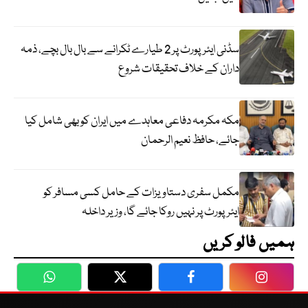
سڈنی ایئرپورٹ پر 2 طیارے ٹکرانے سے بال بال بچے، ذمہ
داران کے خلاف تحقیقات شروع
مکہ مکرمہ دفاعی معاہدے میں ایران کو بھی شامل کیا
جائے، حافظ نعیم الرحمان
مکمل سفری دستاویزات کے حامل کسی مسافر کو
ایئرپورٹ پر نہیں روکا جائے گا، وزیر داخلہ
ہمیں فالو کریں
WhatsApp
Twitter
Facebook
Faceboo