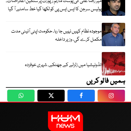
میر رضا علی کی پوسٹ مارٹم رپورٹ پر سنگین اعتراضات،
پولیس سرجن کا ایس ایس پی کو لکھا گیا خط سامنے آ گیا
موجودہ نظام کہیں نہیں جا رہا، حکومت اپنی آئینی مدت
مکمل کرے گی، وزیر داخلہ
انڈونیشیا میں زلزلے کے جھٹکے، شہری خوفزدہ
ہمیں فالو کریں
WhatsApp
Twitter
Facebook
Faceboo