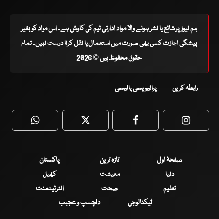
ہم نیوز پر شائع یا نشر ہونے والا مواد ادارتی ٹیم کی کاوش ہے۔ اس مواد کو بغیر
پیشگی اجازت کسی بھی صورت میں استعمال یا نقل کرنا درست نہیں۔ تمام
حقوق محفوظ ہیں © 2026
رابطہ کریں
پرائیویسی پالیسی
WhatsApp
Twitter
Facebook
Faceboo
صفحۂ اول
تازہ ترین
پاکستان
دنیا
معیشت
کھیل
تعلیم
صحت
انٹرٹینمنٹ
ٹیکنالوجی
دلچسپ و عجیب