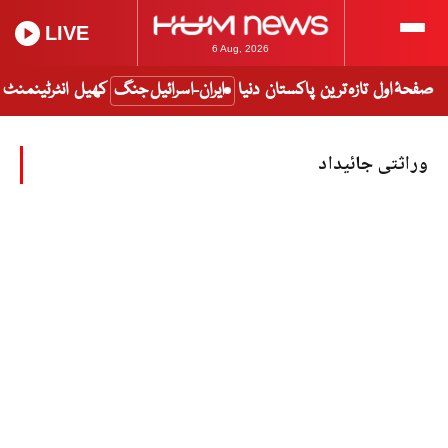
LIVE
6 Aug, 2026
صفحۂ اول
تازہ ترین
پاکستان
دنیا
ایران-اسرائیل جنگ
کھیل
انٹرٹینمنٹ
وراثتی جائیداد