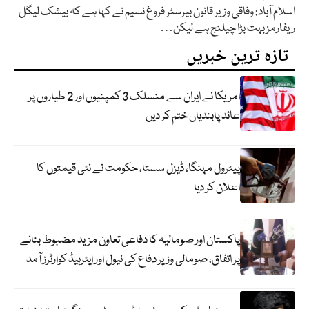
اسلام آباد: وفاقی وزیر قانون بیرسٹر فروغ نسیم نے کہا ہے کہ بیشک لیگل
ریفارمز بہت بڑا چیلنج ہے لیکن…
تازہ ترین خبریں
امریکا نے ایران سے منسلک 3 کمپنیوں اور 2 طیاروں پر
عائد پابندیاں ختم کر دیں
پیٹرول مہنگا، ڈیزل سستا، حکومت نے نئی قیمتوں کا
اعلان کر دیا
پاکستان اور صومالیہ کا دفاعی تعاون مزید مضبوط بنانے
پر اتفاق، صومالی وزیر دفاع کی نیول اور ایئرہیڈ کوارٹرز آمد