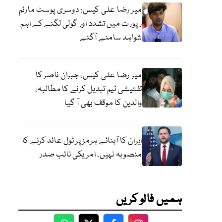
میر رضا علی کیس: دوسری پوسٹ مارٹم
رپورٹ میں تشدد اور گولی لگنے کے اہم
شواہد سامنے آگئے
میر رضا علی کیس، جبران ناصر کا
تفتیشی ٹیم تبدیل کرنے کا مطالبہ،
والدین کا موقف بھی آ گیا
ایران کا آبنائے ہرمز پر ٹول عائد کرنے کا
منصوبہ نہیں، امریکی نائب صدر
ہمیں فالو کریں