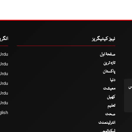
نیوز کیٹیگریز
انگر
صفحۂ اول
Urdu
تازہ ترین
Urdu
پاکستان
Urdu
دنیا
Urdu
اس
معیشت
Urdu
کھیل
Urdu
تعلیم
lish
صحت
انٹرٹینمنٹ
ٹیکنالوجی