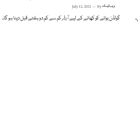
ویب ڈیسک
By
July 12, 2021
۔
گولڈن بوائے کو کھانے کے لیے آرڈر کم سے کم دو ہفتے قبل دینا ہو گا۔