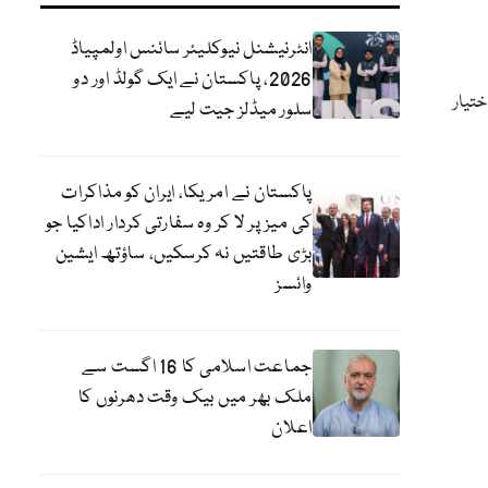
انٹرنیشنل نیوکلیئر سائنس اولمپیاڈ
2026، پاکستان نے ایک گولڈ اور دو
تیار
سلور میڈلز جیت لیے
پاکستان نے امریکا، ایران کو مذاکرات
کی میز پر لا کر وہ سفارتی کردار اداکیا جو
بڑی طاقتیں نہ کرسکیں، ساؤتھ ایشین
وائسز
جماعت اسلامی کا 16 اگست سے
ملک بھر میں بیک وقت دھرنوں کا
اعلان