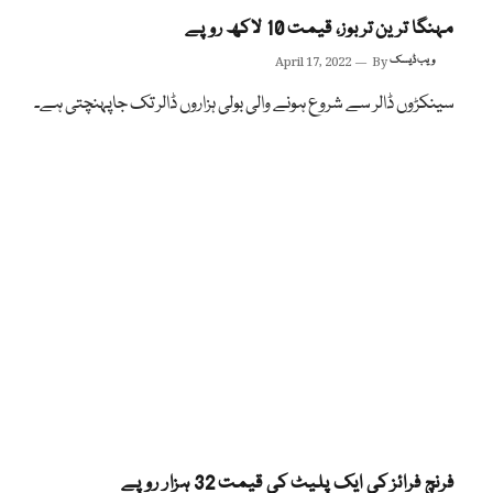
مہنگا ترین تربوز، قیمت 10 لاکھ روپے
ویب ڈیسک
By
April 17, 2022
سینکڑوں ڈالر سے شروع ہونے والی بولی ہزاروں ڈالر تک جاپہنچتی ہے۔
فرنچ فرائز کی ایک پلیٹ کی قیمت 32 ہزار روپے