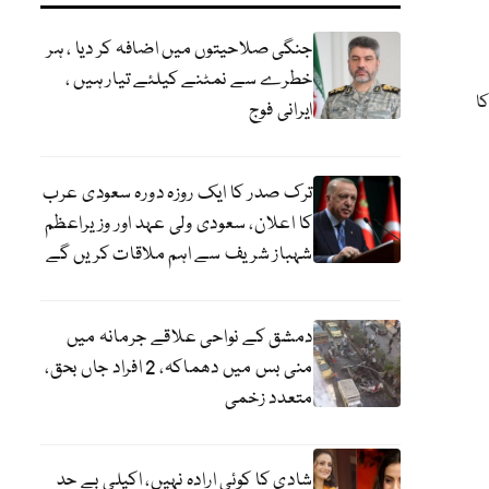
جنگی صلاحیتوں میں اضافہ کر دیا ، ہر
خطرے سے نمٹنے کیلئے تیار ہیں ،
ا
ایرانی فوج
ترک صدر کا ایک روزہ دورہ سعودی عرب
کا اعلان، سعودی ولی عہد اور وزیراعظم
شہباز شریف سے اہم ملاقات کریں گے
دمشق کے نواحی علاقے جرمانہ میں
منی بس میں دھماکہ، 2 افراد جاں بحق،
متعدد زخمی
شادی کا کوئی ارادہ نہیں، اکیلی بے حد