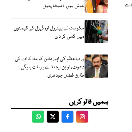
 دے
خوش ہوں، امیشا پٹیل
حکومت نے پیٹرول اور ڈیزل کی قیمتوں
میں کمی کر دی
وزیراعظم کی اپوزیشن کو مذاکرات کی
دعوت، اوپن ایجنڈے پر بات ہوگی،
طارق فضل چودھری
ہمیں فالو کریں
WhatsApp
Twitter
Facebook
Facebook