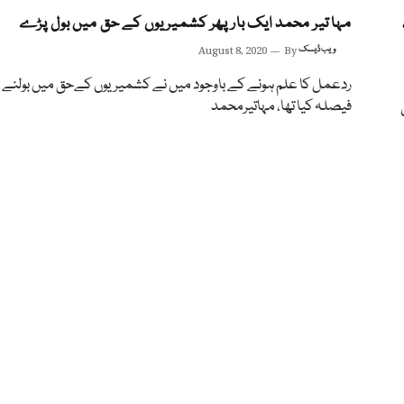
مہا تیر محمد ایک بار پھر کشمیریوں کے حق میں بول پڑے
ویب ڈیسک
By
August 8, 2020
ردعمل کا علم ہونے کے باوجود میں نے کشمیریوں کےحق میں بولنے ک
فیصلہ کیا تھا، مہاتیرمحمد