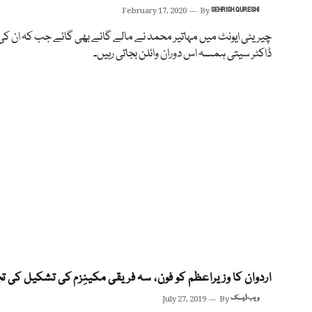
February 17, 2020
By
SEHRISH QURESHI
چیریٹی ایونٹ میں مہاتیر محمد نے مالے گانے بھی گائے جب کہ ان کی 
ڈاکٹر سیتی ہمسہ اس دوران وائلن بجاتی رہیں۔
اردوان کا وزیراعظم کو فون، سہ فریقی مکینِزم کی تشکیل کی تج
ویب ڈیسک
By
July 27, 2019