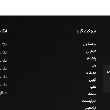
نیوز کیٹیگریز
انگر
صفحۂ اول
Urdu
تازہ ترین
Urdu
پاکستان
Urdu
دنیا
Urdu
اس
معیشت
Urdu
کھیل
Urdu
تعلیم
lish
صحت
انٹرٹینمنٹ
ٹیکنالوجی