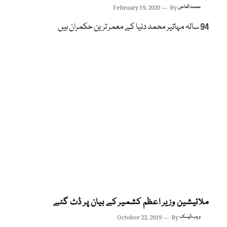
محمد العاص
By
February 19, 2020
94 سالہ مہاتیر محمد دنیا کے معمر ترین حکمران ہیں
ملائیشین وزیر اعظم کشمیر کے بیان پر ڈٹ گئے
ویب ڈیسک
By
October 22, 2019