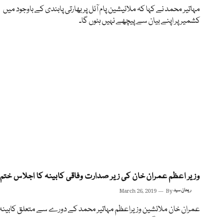
مہاتیر محمد نے کہا کہ ملائیشین پام آئل پر بھارتی پابندی کے باوجود میں
کشمیر پر اپنے بیان سے پیچھے نہیں ہٹوں گا۔
وزیر اعظم عمران خان کی زیر صدارت وفاقی کابینہ کا اجلاس ختم
ریحان سید
By
March 26, 2019
عمران خان ملائشین وزیراعظم مہاتیر محمد کے دورے سے متعلق کابینہ 