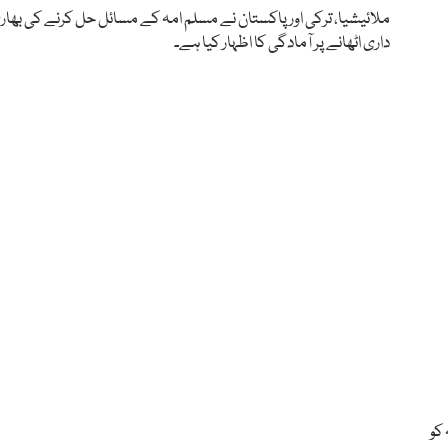
ملائیشیا، ترکی اور پاکستان نے مسلم امہ کے مسائل حل کرنے کی بھار
داری اٹھانے پر آمادگی کا اظہار کیا ہے۔
کو