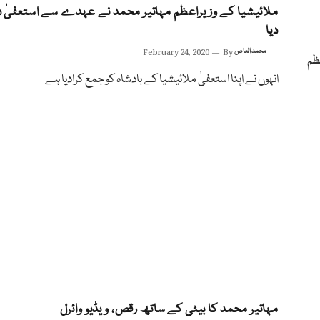
ملائیشیا کے وزیراعظم مہاتیر محمد نے عہدے سے استعفیٰ
دیا
محمد العاص
By
February 24, 2020
ظم
انہوں نے اپنا استعفیٰ ملائیشیا کے بادشاہ کو جمع کرادیا ہے
مہاتیر محمد کا بیٹی کے ساتھ رقص، ویڈیو وائرل