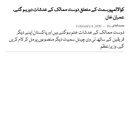
کوالالمپورسمٹ کے متعلق دوست ممالک کے خدشات دور ہو گئے،
عمران خان
محمد العاص
By
February 4, 2020
دوست ممالک کے خدشات ختم ہوگئے ہیں اور پاکستان اپنے دیگر
فریقین کے ساتھ ٹی وی چینل سمیت دیگر منصوبوں پرمل کر کام کریں
گے، وزیراعظم