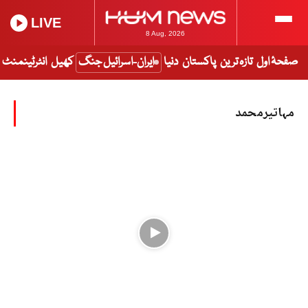
LIVE
8 Aug, 2026
صفحۂ اول
تازہ ترین
پاکستان
دنیا
ایران-اسرائیل جنگ
کھیل
انٹرٹینمنٹ
مہاتیرمحمد