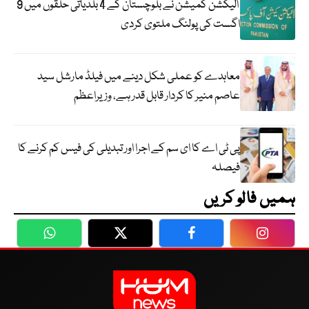
الیکشن کمیشن نے بلوچستان کے 4 بلدیاتی حلقوں میں 9
اگست کی پولنگ ملتوی کردی
معاہدے کو عملی شکل دینے میں فیلڈ مارشل سید
عاصم منیر کا کردار قابل قدر ہے، وزیراعظم
پی ٹی اے کا ای سم کے اجرا اور تبدیلی کی فیس کم کرنے کا
فیصلہ
ہمیں فالو کریں
WhatsApp
Twitter
Facebook
Faceboo