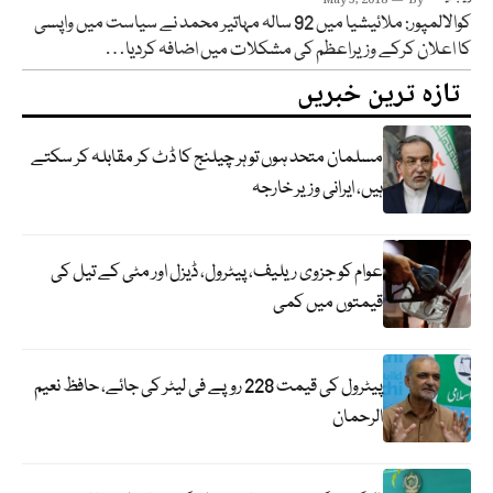
May 3, 2018
By
کوالالمپور: ملائیشیا میں 92 سالہ مہاتیر محمد نے سیاست میں واپسی
کا اعلان کرکے وزیراعظم کی مشکلات میں اضافہ کردیا…
تازہ ترین خبریں
مسلمان متحد ہوں تو ہر چیلنج کا ڈٹ کر مقابلہ کر سکتے
ہیں، ایرانی وزیر خارجہ
عوام کو جزوی ریلیف، پیٹرول، ڈیزل اور مٹی کے تیل کی
قیمتوں میں کمی
پیٹرول کی قیمت 228 روپے فی لیٹر کی جائے، حافظ نعیم
الرحمان