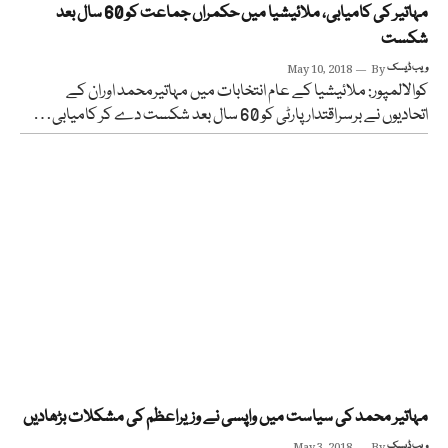
مہاتیر کی کامیابی، ملائیشیا میں حکمراں جماعت کو 60 سال بعد
شکست
ویب ڈیسک
By
May 10, 2018
کوالالمپور: ملائیشیا کے عام انتخابات میں مہاتیرمحمد اوران کے
اتحادیوں نے برسراقتدار پارٹی کو 60 سال بعد شکست دے کر کامیابی…
مہاتیر محمد کی سیاست میں واپسی نے وزیراعظم کی مشکلات بڑھادیں
ویب ڈیسک