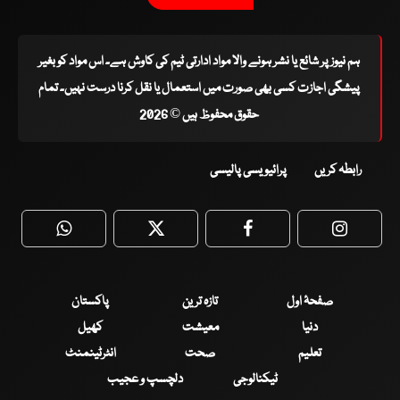
ہم نیوز پر شائع یا نشر ہونے والا مواد ادارتی ٹیم کی کاوش ہے۔ اس مواد کو بغیر
پیشگی اجازت کسی بھی صورت میں استعمال یا نقل کرنا درست نہیں۔ تمام
حقوق محفوظ ہیں © 2026
رابطہ کریں
پرائیویسی پالیسی
WhatsApp
Twitter
Facebook
Faceboo
صفحۂ اول
تازہ ترین
پاکستان
دنیا
معیشت
کھیل
تعلیم
صحت
انٹرٹینمنٹ
ٹیکنالوجی
دلچسپ و عجیب