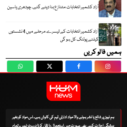
آزاد کشمیر انتخابات متنازع بنا دیئے گئے، چودھری یاسین
آزاد کشمیر انتخابات کے تیسرے مرحلے میں 4 نشستوں
کیلئے پولنگ کل ہو گی
ہمیں فالو کریں
WhatsApp
Twitter
Facebook
Faceboo
ہم نیوز پر شائع یا نشر ہونے والا مواد ادارتی ٹیم کی کاوش ہے۔ اس مواد کو بغیر
پیشگی اجازت کسی بھی صورت میں استعمال یا نقل کرنا درست نہیں۔ تمام