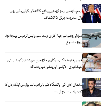
ٹرمپ آبنائے ہرمز کھلنے پر فتح کا اعلان کرنے والے تھے،
وال اسٹریٹ جرنل کا انکشاف
شرارتی بچے نے جہاز کو رن وے سے واپس ٹرمینل پہنچا دیا،
پرواز منسوخ
خیبرپختونخوا کے سرکاری ملازمین اور پنشنرز کیلئے بڑی
خوشخبری، الاؤنس اور پنشن میں اضافہ
سلمان خان کی رہائشگاہ کے باہر تعینات پولیس اہلکار دل کا
دورہ پڑنے سے چل بسا