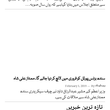
سے متعلق اجلاس میں بتایا گیاہے کہ رواں سال صوبہ…
سندھ بزنس پورٹل کو فروری میں لانچ کر دیا جائے گا، ممتاز علی شاہ
ویب ڈیسک
By
February 1, 2019
وزیر اعظم کے مشیر عبدالرزاق داؤد نے چیف سیکریٹری سندھ
ممتازعلی شاہ سے ملاقات کی ہے۔
تازہ ترین خبریں