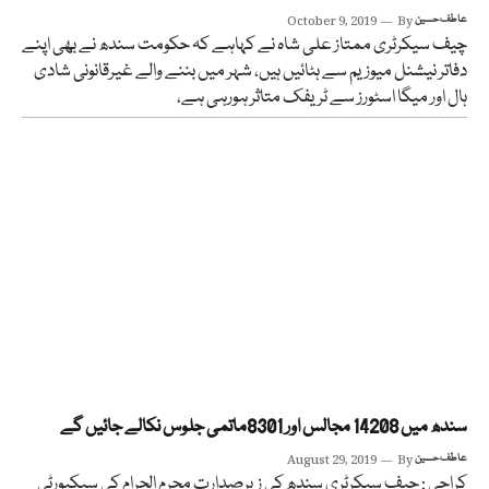
عاطف حسین
By
October 9, 2019
چیف سیکرٹری ممتاز علی شاہ نے کہاہے کہ حکومت سندھ نے بھی اپنے
دفاتر نیشنل میوزیم سے ہٹائیں ہیں، شہر میں بننے والے غیرقانونی شادی
ہال اور میگا اسٹورز سے ٹریفک متاثر ہورہی ہے،
سندھ میں 14208 مجالس اور 8301ماتمی جلوس نکالے جائیں گے
عاطف حسین
By
August 29, 2019
کراچی : چیف سیکرٹری سندھ کی زیرصدارت محرم الحرام کی سیکیورٹی