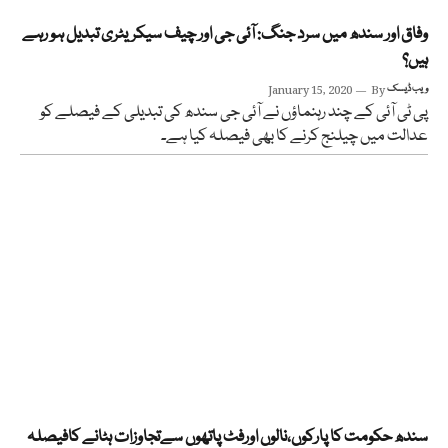
وفاق اور سندھ میں سرد جنگ: آئی جی اور چیف سیکریٹری تبدیل ہو رہے
ہیں؟
ویب ڈیسک
By
January 15, 2020
پی ٹی آئی کے چند رہنماؤں نے آئی جی سندھ کی تبدیلی کے فیصلے کو
عدالت میں چیلنج کرنے کا بھی فیصلہ کیا ہے۔
سندھ حکومت کا پارکوں،نالوں اورفٹ پاتھوں سےتجاوزات ہٹانے کافیصلہ