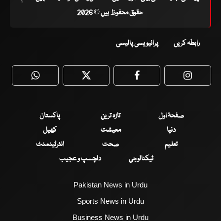
حقوق محفوظ ہیں © 2026
رابطہ کریں
پرائیویسی پالیسی
WhatsApp
Twitter
Facebook
Faceboo
صفحۂ اول
تازہ ترین
پاکستان
دنیا
معیشت
کھیل
تعلیم
صحت
انٹرٹینمنٹ
ٹیکنالوجی
دلچسپ و عجیب
Pakistan News in Urdu
Sports News in Urdu
Business News in Urdu