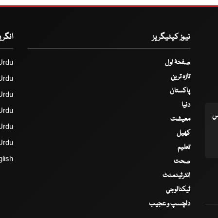
نیوز کیٹیگریز
انگر
صفحۂ اول
Urdu
تازہ ترین
Urdu
پاکستان
Urdu
دنیا
Urdu
اس
معیشت
Urdu
کھیل
Urdu
تعلیم
lish
صحت
انٹرٹینمنٹ
ٹیکنالوجی
دلچسپ و عجیب