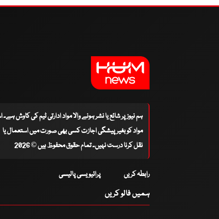
ہم نیوز پر شائع یا نشر ہونے والا مواد ادارتی ٹیم کی کاوش ہے۔ 
مواد کو بغیر پیشگی اجازت کسی بھی صورت میں استعمال یا
نقل کرنا درست نہیں۔ تمام حقوق محفوظ ہیں © 2026
رابطہ کریں
پرائیویسی پالیسی
ہمیں فالو کریں