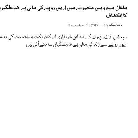
ملتان میٹرو بس منصوبے میں اربوں روپے کی مالی بے ضابطگیوں
کا انکشاف
ویب ڈیسک
By
December 20, 2019
سپیشل آڈٹ رپورٹ کے مطابق خریداری اور کنٹریکٹ مینجمنٹ کی مد م
اربوں روپے سے زائد کی مالی بے ضابطگیاں سامنے آئی ہیں