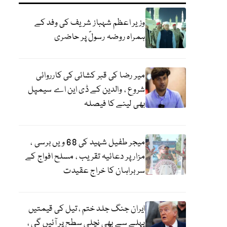
وزیر اعظم شہباز شریف کی وفد کے
ہمراہ روضہ رسولؐ پر حاضری
میر رضا کی قبر کشائی کی کارروائی
شروع ، والدین کے ڈی این اے سیمپل
بھی لینے کا فیصلہ
میجر طفیل شہید کی 68 ویں برسی ،
مزار پر دعائیہ تقریب ، مسلح افواج کے
سربراہان کا خراج عقیدت
ایران جنگ جلد ختم ، تیل کی قیمتیں
پہلے سے بھی نچلی سطح پر آئیں گی ،