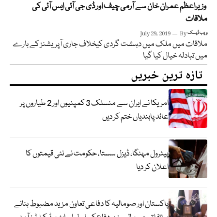
وزیراعظم عمران خان سے آرمی چیف اور ڈی جی آئی ایس آئی کی
ملاقات
ویب ڈیسک
By
July 29, 2019
ملاقات میں ملک میں دہشت گردی کیخلاف جاری آپریشنز کے بارے
میں تبادلہ خیال کیا گیا
تازہ ترین خبریں
امریکا نے ایران سے منسلک 3 کمپنیوں اور 2 طیاروں پر
عائد پابندیاں ختم کر دیں
پیٹرول مہنگا، ڈیزل سستا، حکومت نے نئی قیمتوں کا
اعلان کر دیا
پاکستان اور صومالیہ کا دفاعی تعاون مزید مضبوط بنانے