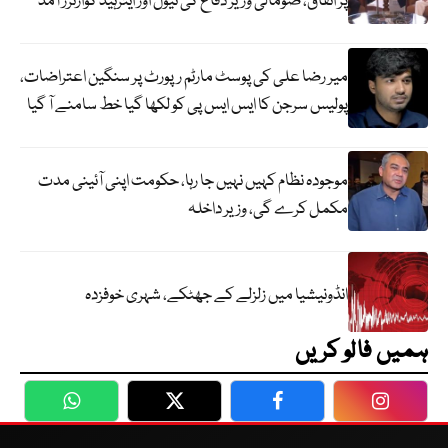
پر اتفاق، صومالی وزیر دفاع کی نیول اور ایئرہیڈ کوارٹرز آمد
میر رضا علی کی پوسٹ مارٹم رپورٹ پر سنگین اعتراضات،
پولیس سرجن کا ایس ایس پی کو لکھا گیا خط سامنے آ گیا
موجودہ نظام کہیں نہیں جا رہا، حکومت اپنی آئینی مدت
مکمل کرے گی، وزیر داخلہ
انڈونیشیا میں زلزلے کے جھٹکے، شہری خوفزدہ
ہمیں فالو کریں
WhatsApp
Twitter
Facebook
Faceboo