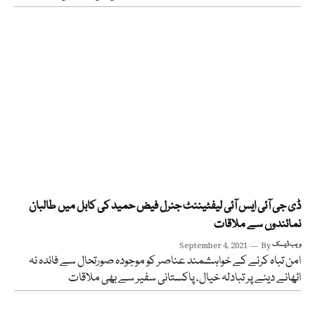
ڈی جی آئی ایس آئی لیفٹیننٹ جنرل فیض حمید کی کابل میں طالبان
نمائندوں سے ملاقات
ویب ڈیسک
By
September 4, 2021
امن تباہ کرنے کے خواہشمند عناصر کو موجودہ صورتحال سے فائدہ نہ
اٹھانے دینے پر تبادلہ خیال، پاکستانی سفیر سے بھی ملاقات