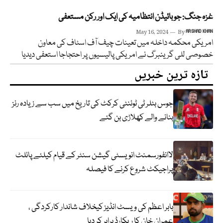
غزہ جنگ: جوبائیڈن انتظامیہ کی ایک اور رکن مستعفی
May 16, 2024
By
ARSHAD KHAN
امریکی محکمہ داخلہ میں تعینات چیف آف اسٹاف کی معاون
خصوصی للی گرینبرگ نے امریکی پالیسیوں پر احتجاجا استعفی دیدیا
تازہ ترین خبریں
جوس بٹلر ٹی ٹوئنٹی کرکٹ کی تاریخ میں سب سے زیادہ رنز
بنانے والے کھلاڑی بن گئے
لاانفورسمنٹ انویسٹی گیشن سنٹر کے قیام کیلئے پائلٹ
پراجیکٹ شروع کرنے کا فیصلہ
بابر اعظم کی ویسٹ انڈیز کیخلاف شاندار کارکردگی ،
عمران خان کا ریکارڈ برابر کر دیا