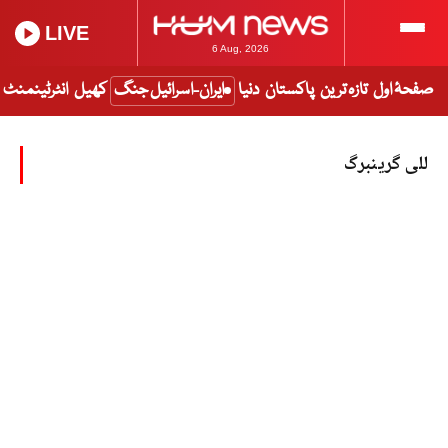
LIVE
6 Aug, 2026
صفحۂ اول
تازہ ترین
پاکستان
دنیا
ایران-اسرائیل جنگ
کھیل
انٹرٹینمنٹ
للی گرینبرگ