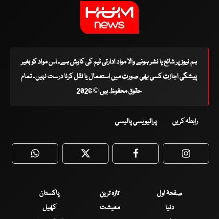
ہم نیوز پر شائع یا نشر ہونے والا مواد ادارتی ٹیم کی کاوش ہے۔ اس مواد کو بغیر
پیشگی اجازت کسی بھی صورت میں استعمال یا نقل کرنا درست نہیں۔ تمام
حقوق محفوظ ہیں © 2026
رابطہ کریں
پرائیویسی پالیسی
WhatsApp
Twitter
Facebook
Faceboo
صفحۂ اول
تازہ ترین
پاکستان
دنیا
معیشت
کھیل