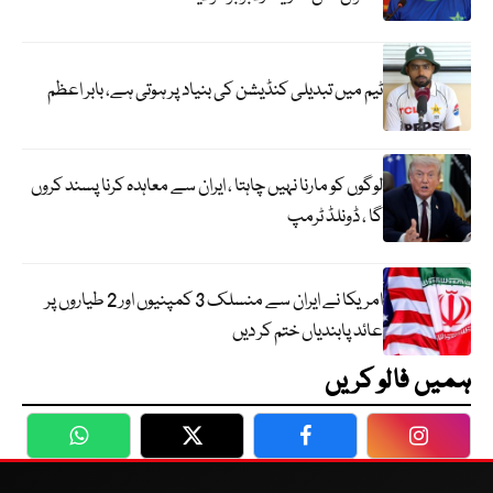
ٹیم میں تبدیلی کنڈیشن کی بنیاد پر ہوتی ہے، بابر اعظم
لوگوں کو مارنا نہیں چاہتا ، ایران سے معاہدہ کرنا پسند کروں
گا ، ڈونلڈ ٹرمپ
امریکا نے ایران سے منسلک 3 کمپنیوں اور 2 طیاروں پر
عائد پابندیاں ختم کر دیں
ہمیں فالو کریں
WhatsApp
Twitter
Facebook
Faceboo