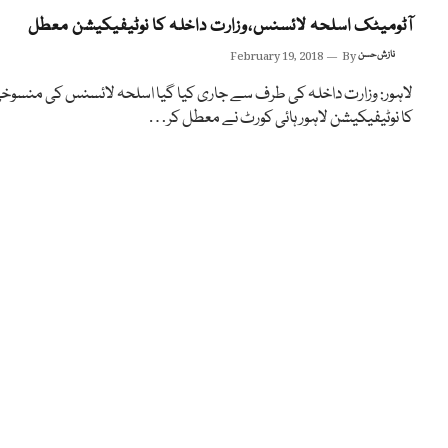
آٹومیٹک اسلحہ لائسنس،وزارت داخلہ کا نوٹیفیکیشن معطل
نازش حسن
By
February 19, 2018
لاہور: وزارت داخلہ کی طرف سے جاری کیا گیا اسلحہ لائسنس کی منسوخ
کا نوٹیفیکیشن لاہور ہائی کورٹ نے معطل کر…