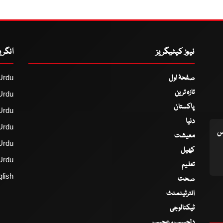
نیوز کیٹیگریز
انگر
صفحۂ اول
Urdu
تازہ ترین
Urdu
پاکستان
Urdu
دنیا
Urdu
اس
معیشت
Urdu
کھیل
Urdu
تعلیم
lish
صحت
انٹرٹینمنٹ
ٹیکنالوجی
دلچسپ و عجیب