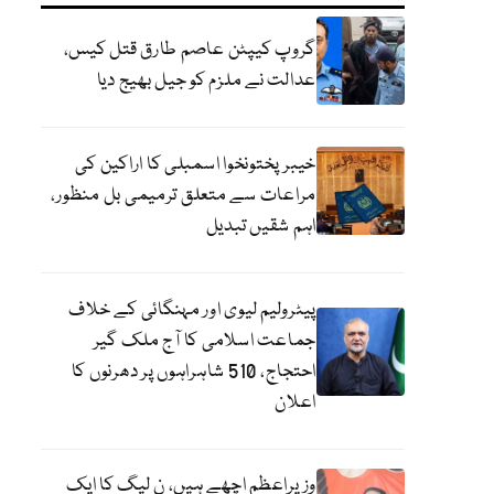
گروپ کیپٹن عاصم طارق قتل کیس،
عدالت نے ملزم کو جیل بھیج دیا
خیبرپختونخوا اسمبلی کا اراکین کی
مراعات سے متعلق ترمیمی بل منظور،
اہم شقیں تبدیل
پیٹرولیم لیوی اور مہنگائی کے خلاف
جماعت اسلامی کا آج ملک گیر
احتجاج، 510 شاہراہوں پر دھرنوں کا
اعلان
وزیراعظم اچھے ہیں، ن لیگ کا ایک