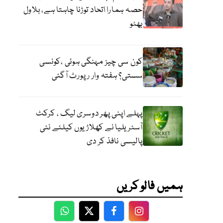
حصہ ہمارا اتحاد توڑنا چاہتا ہے، بلاول
بھٹو
کون سی چیز مہنگی ہوئی ،کونسی
سستی؟ ہفتہ وار رپورٹ آگئی
پہلے اپنی پھر دوسری لیگ ، کرکٹ
آسٹریلیا نے کھلاڑیوں کیلئے نئی
پالیسی نافذ کر دی
ہمیں فالو کریں
WhatsApp
Twitter
Facebook
Facebook