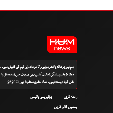
ہم نیوز پر شائع یا نشر ہونے والا مواد ادارتی ٹیم کی کاوش ہے۔ 
مواد کو بغیر پیشگی اجازت کسی بھی صورت میں استعمال یا
نقل کرنا درست نہیں۔ تمام حقوق محفوظ ہیں © 2026
رابطہ کریں
پرائیویسی پالیسی
ہمیں فالو کریں